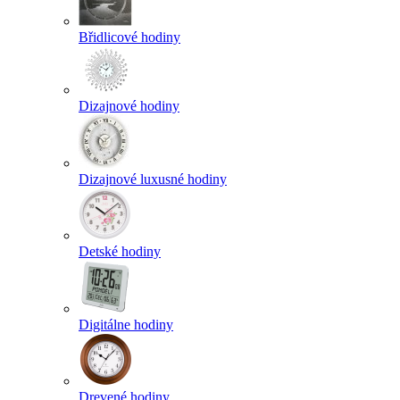
Břidlicové hodiny
Dizajnové hodiny
Dizajnové luxusné hodiny
Detské hodiny
Digitálne hodiny
Drevené hodiny