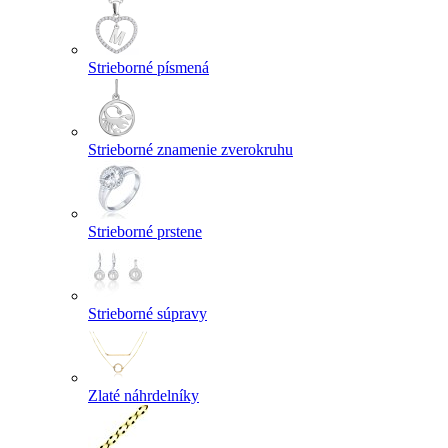
Strieborné písmená
Strieborné znamenie zverokruhu
Strieborné prstene
Strieborné súpravy
Zlaté náhrdelníky