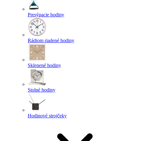
Presýpacie hodiny
Rádiom riadené hodiny
Sklenené hodiny
Stolné hodiny
Hodinové strojčeky