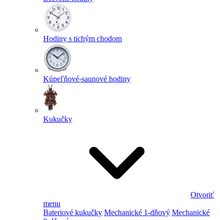
Hodiny s tichým chodom
Kúpeľňové-saunové hodiny
Kukučky
Otvoriť
menu
Bateriové kukučky
Mechanické 1-dňový
Mechanické