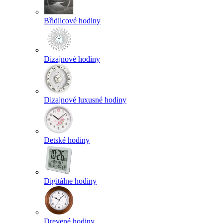
Břidlicové hodiny
Dizajnové hodiny
Dizajnové luxusné hodiny
Detské hodiny
Digitálne hodiny
Drevené hodiny