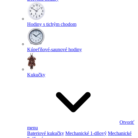
Hodiny s tichým chodom
Kúpeľňové-saunové hodiny
Kukučky
Otvoriť
menu
Bateriové kukučky
Mechanické 1-dňový
Mechanické