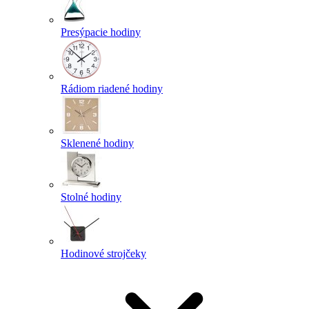
Presýpacie hodiny
Rádiom riadené hodiny
Sklenené hodiny
Stolné hodiny
Hodinové strojčeky