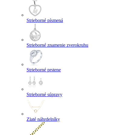
Strieborné písmená
Strieborné znamenie zverokruhu
Strieborné prstene
Strieborné súpravy
Zlaté náhrdelníky