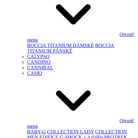
Otvoriť
menu
BOCCIA TITANIUM DÁMSKÉ
BOCCIA
TITANIUM PÁNSKÉ
CALYPSO
CANDINO
CANNIBAL
CASIO
Otvoriť
menu
BABY-G
COLLECTION LADY
COLLECTION
MEN
EDIFICE
G-SHOCK
+ 4 ďalšie
PROTREK