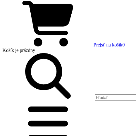
Prejsť na košík
0
Košík
je prázdny