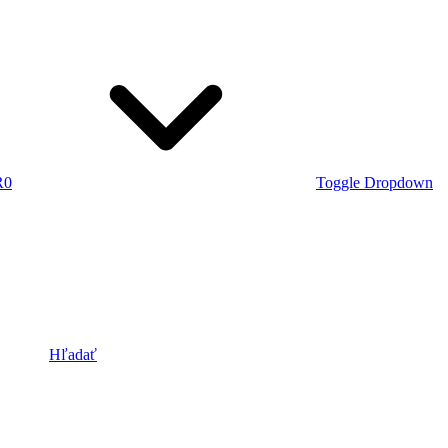
R
0
Toggle Dropdown
Hľadať