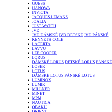
GUESS
HANOWA
INVICTA
JACQUES LEMANS
JOALIA
JUST WATCH
JVD
JVD DÁMSKÉ
JVD DETSKÉ
JVD PÁNSKÉ
KENNETH COLE
LACERTA
LAVVU
LEE COOPER
LORUS
DÁMSKÉ LORUS
DETSKÉ LORUS
PÁNSKÉ
LOSER
LOTUS
DÁMSKÉ LOTUS
PÁNSKÉ LOTUS
LUMINOX
LUMIR
MILLNER
MINET
MPM
NAUTICA
OBAKU
ORIENT