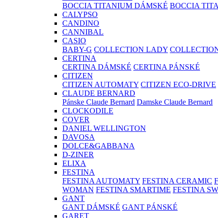
BOCCIA TITANIUM DÁMSKÉ
BOCCIA TIT
CALYPSO
CANDINO
CANNIBAL
CASIO
BABY-G
COLLECTION LADY
COLLECTIO
CERTINA
CERTINA DÁMSKÉ
CERTINA PÁNSKÉ
CITIZEN
CITIZEN AUTOMATY
CITIZEN ECO-DRIVE
CLAUDE BERNARD
Pánske Claude Bernard
Damske Claude Bernard
CLOCKODILE
COVER
DANIEL WELLINGTON
DAVOSA
DOLCE&GABBANA
D-ZINER
ELIXA
FESTINA
FESTINA AUTOMATY
FESTINA CERAMIC
WOMAN
FESTINA SMARTIME
FESTINA S
GANT
GANT DÁMSKÉ
GANT PÁNSKÉ
GARET