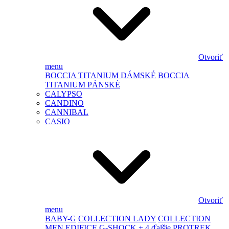
Otvoriť
menu
BOCCIA TITANIUM DÁMSKÉ
BOCCIA
TITANIUM PÁNSKÉ
CALYPSO
CANDINO
CANNIBAL
CASIO
Otvoriť
menu
BABY-G
COLLECTION LADY
COLLECTION
MEN
EDIFICE
G-SHOCK
+ 4 ďalšie
PROTREK