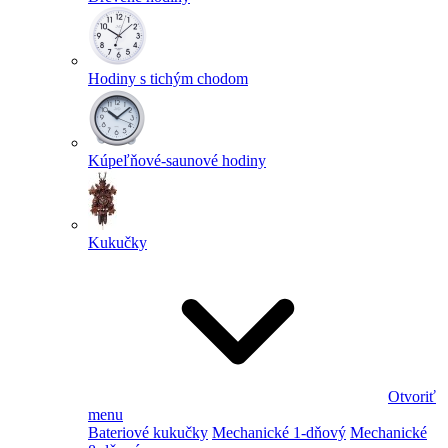
Hodiny s tichým chodom
Kúpeľňové-saunové hodiny
Kukučky
Otvoriť
menu
Bateriové kukučky
Mechanické 1-dňový
Mechanické