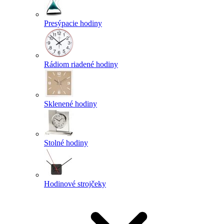
Presýpacie hodiny
Rádiom riadené hodiny
Sklenené hodiny
Stolné hodiny
Hodinové strojčeky