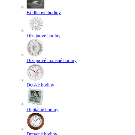
Břidlicové hodiny
Dizajnové hodiny
Dizajnové luxusné hodiny
Detské hodiny
Digitálne hodiny
Drevené hodiny