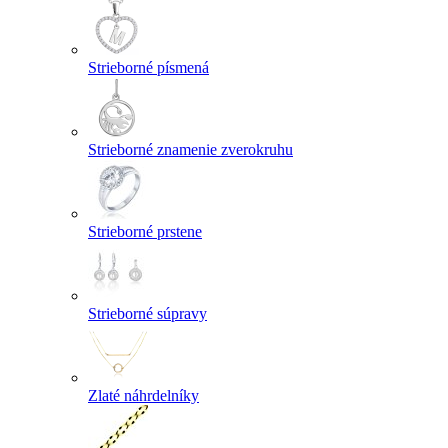
Strieborné písmená
Strieborné znamenie zverokruhu
Strieborné prstene
Strieborné súpravy
Zlaté náhrdelníky