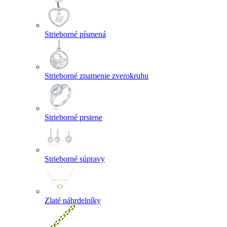
Strieborné písmená
Strieborné znamenie zverokruhu
Strieborné prstene
Strieborné súpravy
Zlaté náhrdelníky