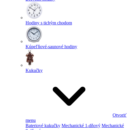
Hodiny s tichým chodom
Kúpeľňové-saunové hodiny
Kukučky
Otvoriť
menu
Bateriové kukučky
Mechanické 1-dňový
Mechanické