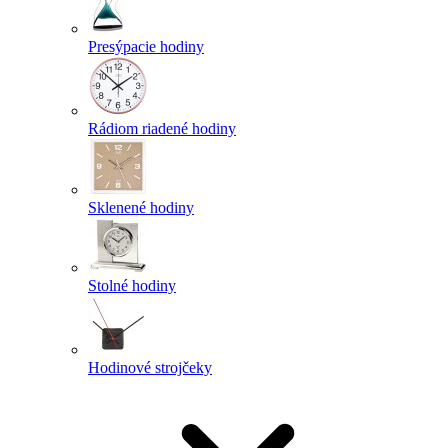
Presýpacie hodiny
Rádiom riadené hodiny
Sklenené hodiny
Stolné hodiny
Hodinové strojčeky