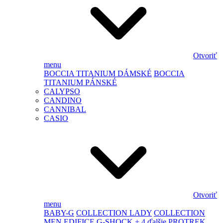
Otvoriť
menu
BOCCIA TITANIUM DÁMSKÉ
BOCCIA
TITANIUM PÁNSKÉ
CALYPSO
CANDINO
CANNIBAL
CASIO
Otvoriť
menu
BABY-G
COLLECTION LADY
COLLECTION
MEN
EDIFICE
G-SHOCK
+ 4 ďalšie
PROTREK