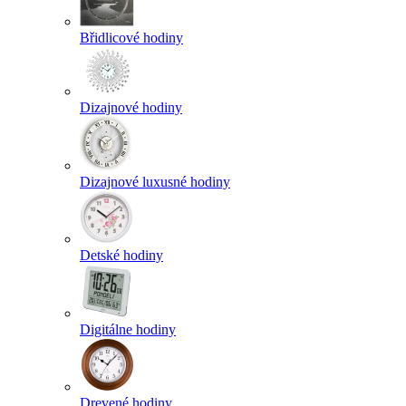
Břidlicové hodiny
Dizajnové hodiny
Dizajnové luxusné hodiny
Detské hodiny
Digitálne hodiny
Drevené hodiny