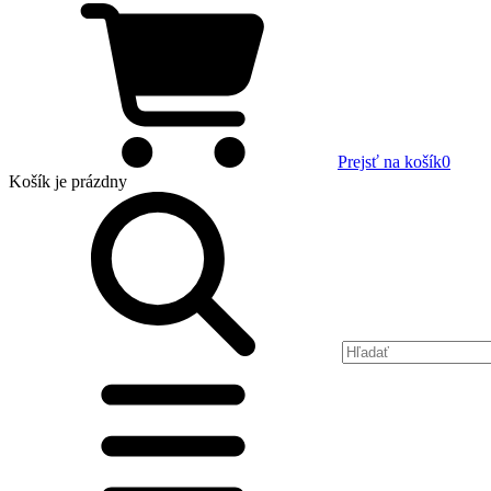
Prejsť na košík
0
Košík
je prázdny