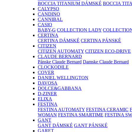
BOCCIA TITANIUM DÁMSKÉ
BOCCIA TIT
CALYPSO
CANDINO
CANNIBAL
CASIO
BABY-G
COLLECTION LADY
COLLECTIO
CERTINA
CERTINA DÁMSKÉ
CERTINA PÁNSKÉ
CITIZEN
CITIZEN AUTOMATY
CITIZEN ECO-DRIVE
CLAUDE BERNARD
Pánske Claude Bernard
Damske Claude Bernard
CLOCKODILE
COVER
DANIEL WELLINGTON
DAVOSA
DOLCE&GABBANA
D-ZINER
ELIXA
FESTINA
FESTINA AUTOMATY
FESTINA CERAMIC
WOMAN
FESTINA SMARTIME
FESTINA S
GANT
GANT DÁMSKÉ
GANT PÁNSKÉ
GARET