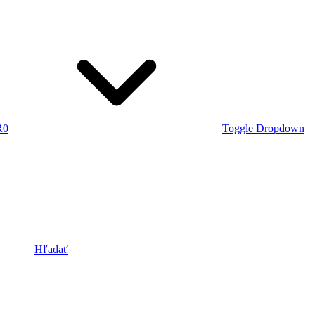
R
0
Toggle Dropdown
Hľadať