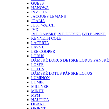
GUESS
HANOWA
INVICTA
JACQUES LEMANS
JOALIA
JUST WATCH
JVD
JVD DÁMSKÉ
JVD DETSKÉ
JVD PÁNSKÉ
KENNETH COLE
LACERTA
LAVVU
LEE COOPER
LORUS
DÁMSKÉ LORUS
DETSKÉ LORUS
PÁNSKÉ
LOSER
LOTUS
DÁMSKÉ LOTUS
PÁNSKÉ LOTUS
LUMINOX
LUMIR
MILLNER
MINET
MPM
NAUTICA
OBAKU
ORIENT