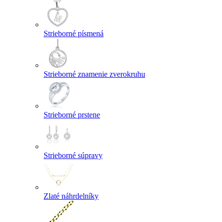
Strieborné písmená
Strieborné znamenie zverokruhu
Strieborné prstene
Strieborné súpravy
Zlaté náhrdelníky