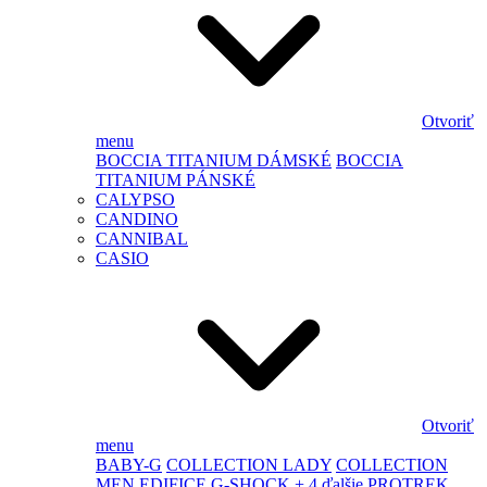
Otvoriť
menu
BOCCIA TITANIUM DÁMSKÉ
BOCCIA
TITANIUM PÁNSKÉ
CALYPSO
CANDINO
CANNIBAL
CASIO
Otvoriť
menu
BABY-G
COLLECTION LADY
COLLECTION
MEN
EDIFICE
G-SHOCK
+ 4 ďalšie
PROTREK