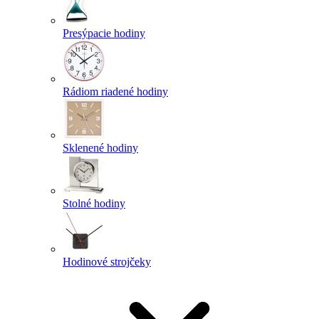
Presýpacie hodiny
Rádiom riadené hodiny
Sklenené hodiny
Stolné hodiny
Hodinové strojčeky