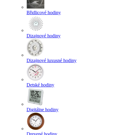
Břidlicové hodiny
Dizajnové hodiny
Dizajnové luxusné hodiny
Detské hodiny
Digitálne hodiny
Drevené hodiny