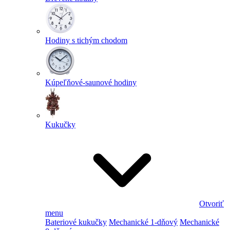
Hodiny s tichým chodom
Kúpeľňové-saunové hodiny
Kukučky
Otvoriť
menu
Bateriové kukučky
Mechanické 1-dňový
Mechanické