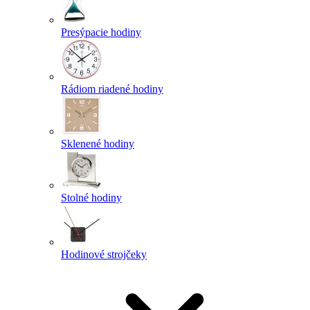
Presýpacie hodiny
Rádiom riadené hodiny
Sklenené hodiny
Stolné hodiny
Hodinové strojčeky