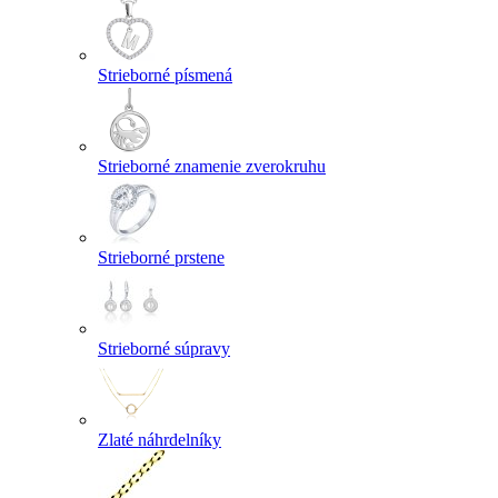
Strieborné písmená
Strieborné znamenie zverokruhu
Strieborné prstene
Strieborné súpravy
Zlaté náhrdelníky