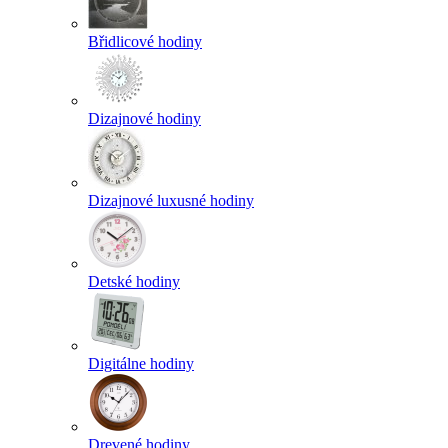
Břidlicové hodiny
Dizajnové hodiny
Dizajnové luxusné hodiny
Detské hodiny
Digitálne hodiny
Drevené hodiny