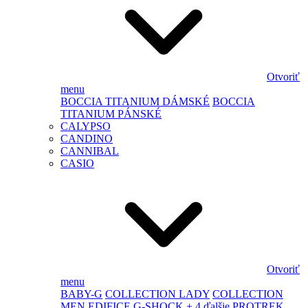
Otvoriť
menu
BOCCIA TITANIUM DÁMSKÉ
BOCCIA
TITANIUM PÁNSKÉ
CALYPSO
CANDINO
CANNIBAL
CASIO
Otvoriť
menu
BABY-G
COLLECTION LADY
COLLECTION
MEN
EDIFICE
G-SHOCK
+ 4 ďalšie
PROTREK