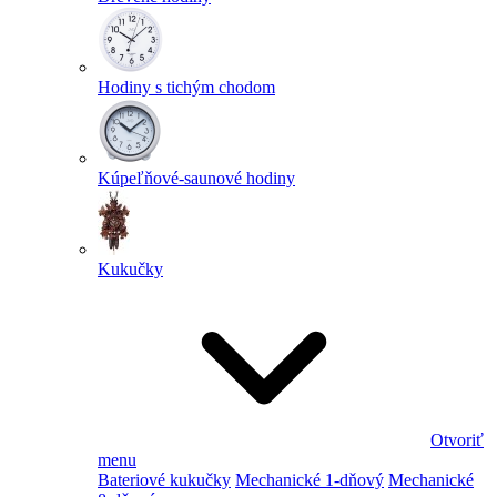
Hodiny s tichým chodom
Kúpeľňové-saunové hodiny
Kukučky
Otvoriť
menu
Bateriové kukučky
Mechanické 1-dňový
Mechanické