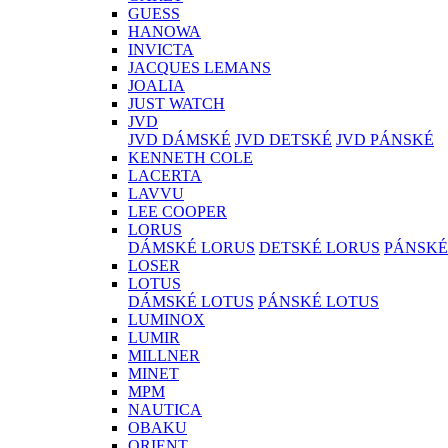
GUESS
HANOWA
INVICTA
JACQUES LEMANS
JOALIA
JUST WATCH
JVD
JVD DÁMSKÉ
JVD DETSKÉ
JVD PÁNSKÉ
KENNETH COLE
LACERTA
LAVVU
LEE COOPER
LORUS
DÁMSKÉ LORUS
DETSKÉ LORUS
PÁNSKÉ
LOSER
LOTUS
DÁMSKÉ LOTUS
PÁNSKÉ LOTUS
LUMINOX
LUMIR
MILLNER
MINET
MPM
NAUTICA
OBAKU
ORIENT