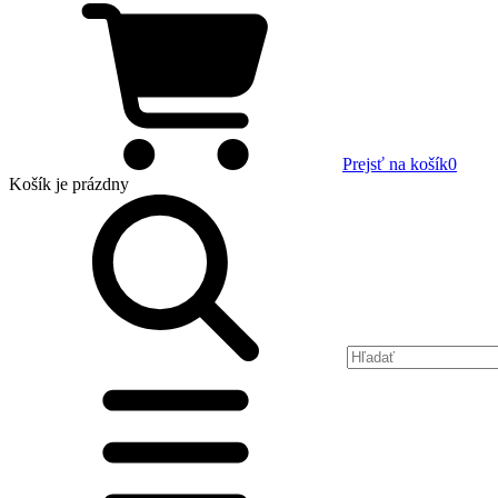
Prejsť na košík
0
Košík
je prázdny