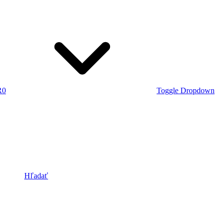
R
0
Toggle Dropdown
Hľadať