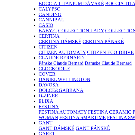
BOCCIA TITANIUM DÁMSKÉ
BOCCIA TIT
CALYPSO
CANDINO
CANNIBAL
CASIO
BABY-G
COLLECTION LADY
COLLECTIO
CERTINA
CERTINA DÁMSKÉ
CERTINA PÁNSKÉ
CITIZEN
CITIZEN AUTOMATY
CITIZEN ECO-DRIVE
CLAUDE BERNARD
Pánske Claude Bernard
Damske Claude Bernard
CLOCKODILE
COVER
DANIEL WELLINGTON
DAVOSA
DOLCE&GABBANA
D-ZINER
ELIXA
FESTINA
FESTINA AUTOMATY
FESTINA CERAMIC
WOMAN
FESTINA SMARTIME
FESTINA S
GANT
GANT DÁMSKÉ
GANT PÁNSKÉ
GARET