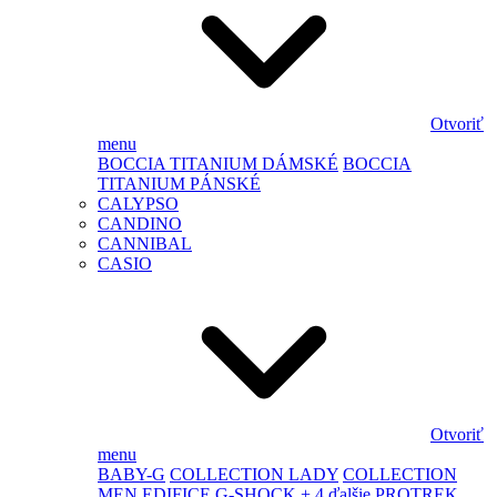
Otvoriť
menu
BOCCIA TITANIUM DÁMSKÉ
BOCCIA
TITANIUM PÁNSKÉ
CALYPSO
CANDINO
CANNIBAL
CASIO
Otvoriť
menu
BABY-G
COLLECTION LADY
COLLECTION
MEN
EDIFICE
G-SHOCK
+ 4 ďalšie
PROTREK