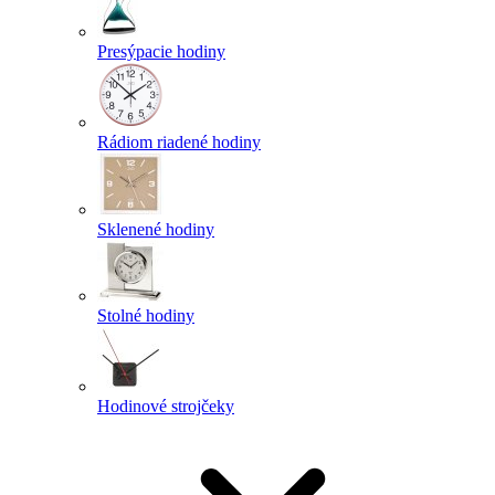
Presýpacie hodiny
Rádiom riadené hodiny
Sklenené hodiny
Stolné hodiny
Hodinové strojčeky