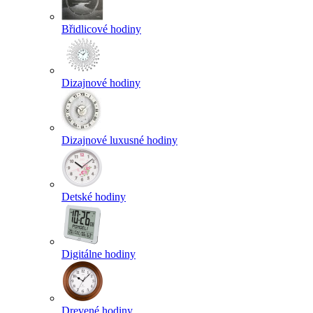
Břidlicové hodiny
Dizajnové hodiny
Dizajnové luxusné hodiny
Detské hodiny
Digitálne hodiny
Drevené hodiny