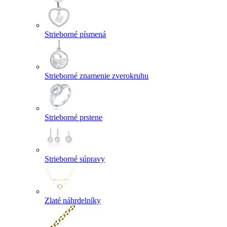
Strieborné písmená
Strieborné znamenie zverokruhu
Strieborné prstene
Strieborné súpravy
Zlaté náhrdelníky