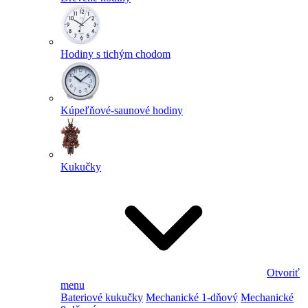
Hodiny s tichým chodom
Kúpeľňové-saunové hodiny
Kukučky
Otvoriť
menu
Bateriové kukučky
Mechanické 1-dňový
Mechanické