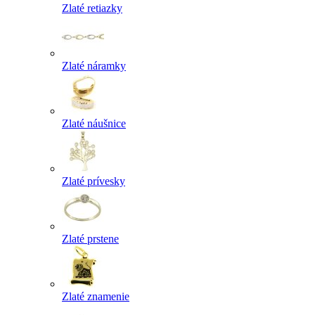
Zlaté retiazky
Zlaté náramky
Zlaté náušnice
Zlaté prívesky
Zlaté prstene
Zlaté znamenie