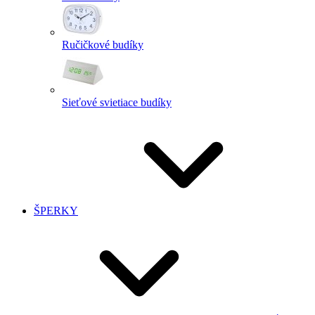
Ručičkové budíky
Sieťové svietiace budíky
ŠPERKY