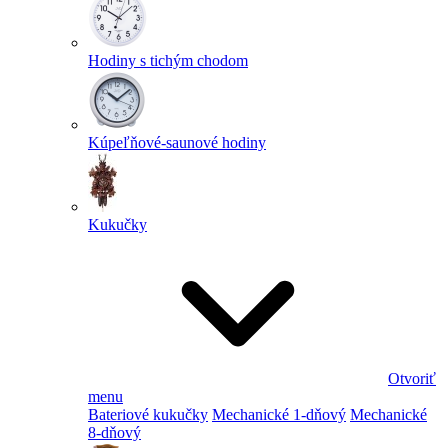
Hodiny s tichým chodom
Kúpeľňové-saunové hodiny
Kukučky
Otvoriť
menu
Bateriové kukučky
Mechanické 1-dňový
Mechanické
8-dňový