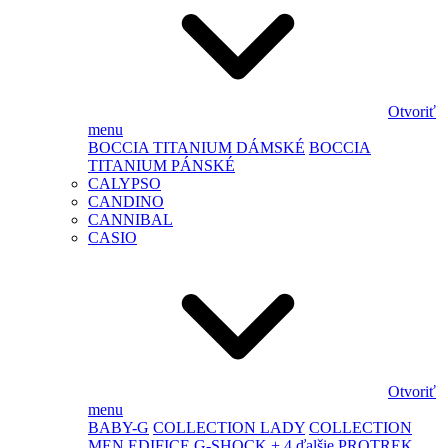
Otvoriť
menu
BOCCIA TITANIUM DÁMSKÉ
BOCCIA
TITANIUM PÁNSKÉ
CALYPSO
CANDINO
CANNIBAL
CASIO
Otvoriť
menu
BABY-G
COLLECTION LADY
COLLECTION
MEN
EDIFICE
G-SHOCK
+ 4 ďalšie
PROTREK