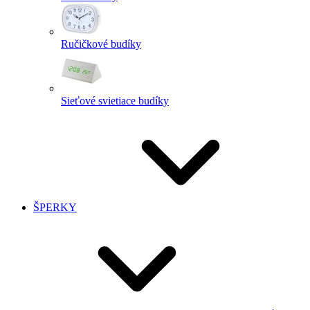
Ručičkové budíky
Sieťové svietiace budíky
ŠPERKY