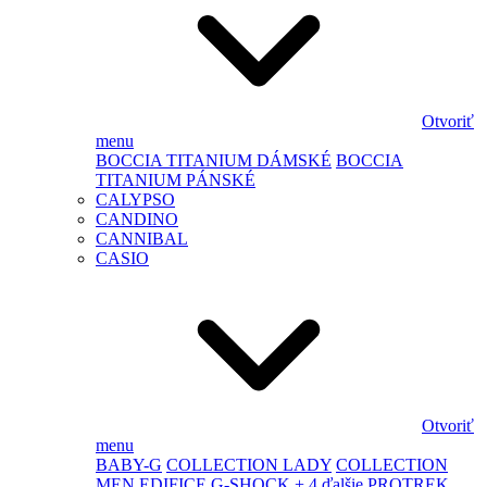
Otvoriť
menu
BOCCIA TITANIUM DÁMSKÉ
BOCCIA
TITANIUM PÁNSKÉ
CALYPSO
CANDINO
CANNIBAL
CASIO
Otvoriť
menu
BABY-G
COLLECTION LADY
COLLECTION
MEN
EDIFICE
G-SHOCK
+ 4 ďalšie
PROTREK