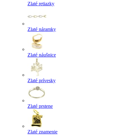
Zlaté retiazky
Zlaté náramky
Zlaté náušnice
Zlaté prívesky
Zlaté prstene
Zlaté znamenie