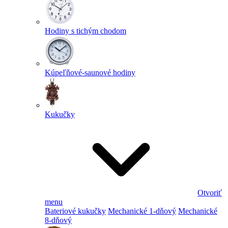
Hodiny s tichým chodom
Kúpeľňové-saunové hodiny
Kukučky
Otvoriť
menu
Bateriové kukučky
Mechanické 1-dňový
Mechanické
8-dňový