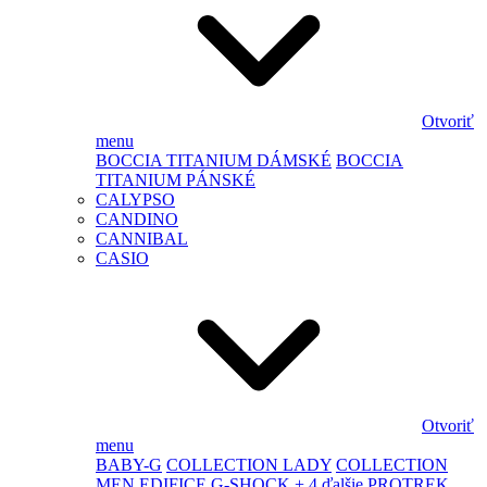
Otvoriť
menu
BOCCIA TITANIUM DÁMSKÉ
BOCCIA
TITANIUM PÁNSKÉ
CALYPSO
CANDINO
CANNIBAL
CASIO
Otvoriť
menu
BABY-G
COLLECTION LADY
COLLECTION
MEN
EDIFICE
G-SHOCK
+ 4 ďalšie
PROTREK