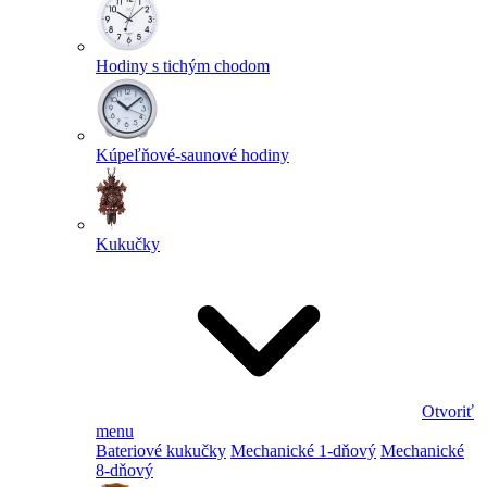
Hodiny s tichým chodom
Kúpeľňové-saunové hodiny
Kukučky
Otvoriť
menu
Bateriové kukučky
Mechanické 1-dňový
Mechanické
8-dňový