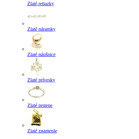
Zlaté retiazky
Zlaté náramky
Zlaté náušnice
Zlaté prívesky
Zlaté prstene
Zlaté znamenie