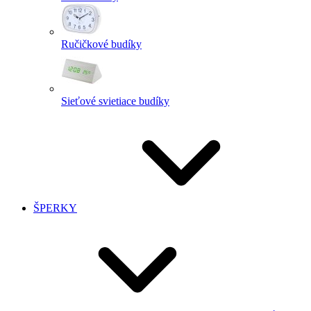
Ručičkové budíky
Sieťové svietiace budíky
ŠPERKY