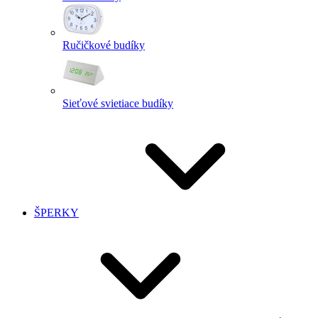
Ručičkové budíky
Sieťové svietiace budíky
ŠPERKY