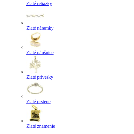
Zlaté retiazky
Zlaté náramky
Zlaté náušnice
Zlaté prívesky
Zlaté prstene
Zlaté znamenie