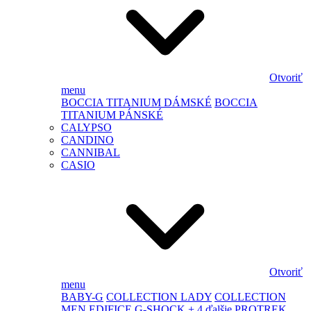
Otvoriť
menu
BOCCIA TITANIUM DÁMSKÉ
BOCCIA
TITANIUM PÁNSKÉ
CALYPSO
CANDINO
CANNIBAL
CASIO
Otvoriť
menu
BABY-G
COLLECTION LADY
COLLECTION
MEN
EDIFICE
G-SHOCK
+ 4 ďalšie
PROTREK