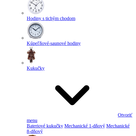
Hodiny s tichým chodom
Kúpeľňové-saunové hodiny
Kukučky
Otvoriť
menu
Bateriové kukučky
Mechanické 1-dňový
Mechanické
8-dňový