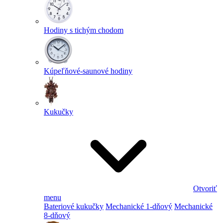
Hodiny s tichým chodom
Kúpeľňové-saunové hodiny
Kukučky
Otvoriť
menu
Bateriové kukučky
Mechanické 1-dňový
Mechanické
8-dňový