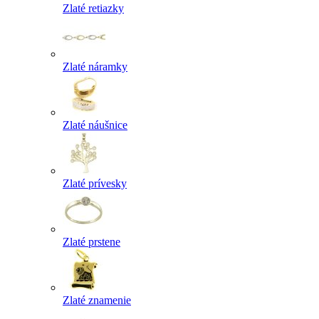
Zlaté retiazky
Zlaté náramky
Zlaté náušnice
Zlaté prívesky
Zlaté prstene
Zlaté znamenie