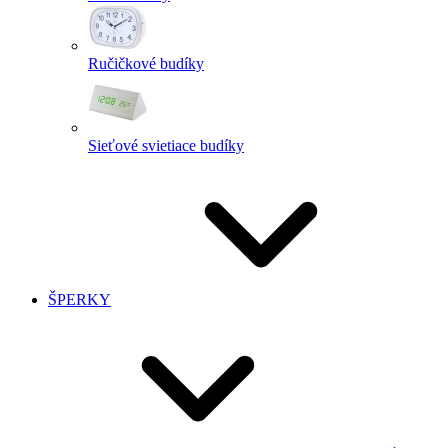
Ručičkové budíky
Sieťové svietiace budíky
ŠPERKY