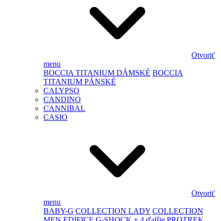
Otvoriť
menu
BOCCIA TITANIUM DÁMSKÉ
BOCCIA
TITANIUM PÁNSKÉ
CALYPSO
CANDINO
CANNIBAL
CASIO
Otvoriť
menu
BABY-G
COLLECTION LADY
COLLECTION
MEN
EDIFICE
G-SHOCK
+ 4 ďalšie
PROTREK