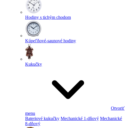
Hodiny s tichým chodom
Kúpeľňové-saunové hodiny
Kukučky
Otvoriť
menu
Bateriové kukučky
Mechanické 1-dňový
Mechanické
8-dňový