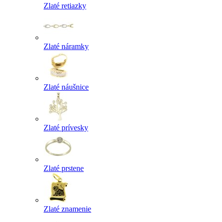
Zlaté retiazky
Zlaté náramky
Zlaté náušnice
Zlaté prívesky
Zlaté prstene
Zlaté znamenie