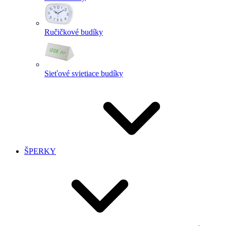
Ručičkové budíky
Sieťové svietiace budíky
ŠPERKY