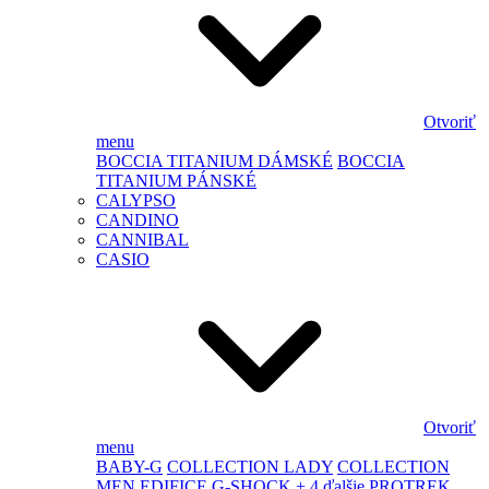
Otvoriť
menu
BOCCIA TITANIUM DÁMSKÉ
BOCCIA
TITANIUM PÁNSKÉ
CALYPSO
CANDINO
CANNIBAL
CASIO
Otvoriť
menu
BABY-G
COLLECTION LADY
COLLECTION
MEN
EDIFICE
G-SHOCK
+ 4 ďalšie
PROTREK