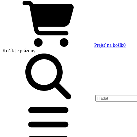
Prejsť na košík
0
Košík
je prázdny