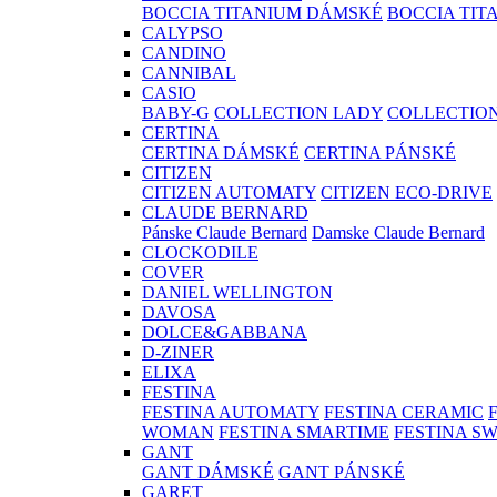
BOCCIA TITANIUM DÁMSKÉ
BOCCIA TIT
CALYPSO
CANDINO
CANNIBAL
CASIO
BABY-G
COLLECTION LADY
COLLECTIO
CERTINA
CERTINA DÁMSKÉ
CERTINA PÁNSKÉ
CITIZEN
CITIZEN AUTOMATY
CITIZEN ECO-DRIVE
CLAUDE BERNARD
Pánske Claude Bernard
Damske Claude Bernard
CLOCKODILE
COVER
DANIEL WELLINGTON
DAVOSA
DOLCE&GABBANA
D-ZINER
ELIXA
FESTINA
FESTINA AUTOMATY
FESTINA CERAMIC
WOMAN
FESTINA SMARTIME
FESTINA S
GANT
GANT DÁMSKÉ
GANT PÁNSKÉ
GARET