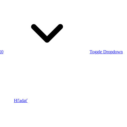
R
0
Toggle Dropdown
Hľadať