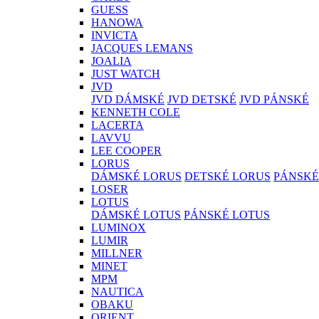
GUESS
HANOWA
INVICTA
JACQUES LEMANS
JOALIA
JUST WATCH
JVD
JVD DÁMSKÉ
JVD DETSKÉ
JVD PÁNSKÉ
KENNETH COLE
LACERTA
LAVVU
LEE COOPER
LORUS
DÁMSKÉ LORUS
DETSKÉ LORUS
PÁNSKÉ
LOSER
LOTUS
DÁMSKÉ LOTUS
PÁNSKÉ LOTUS
LUMINOX
LUMIR
MILLNER
MINET
MPM
NAUTICA
OBAKU
ORIENT