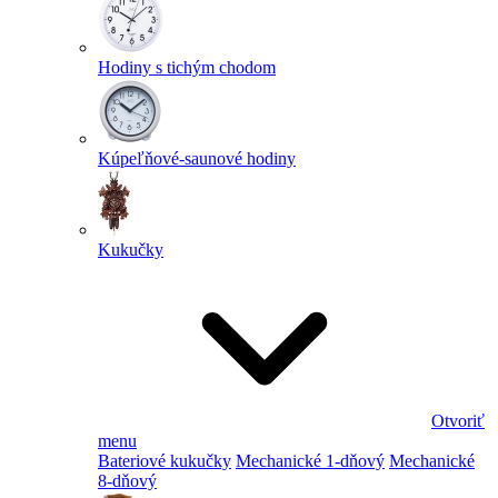
Hodiny s tichým chodom
Kúpeľňové-saunové hodiny
Kukučky
Otvoriť
menu
Bateriové kukučky
Mechanické 1-dňový
Mechanické
8-dňový