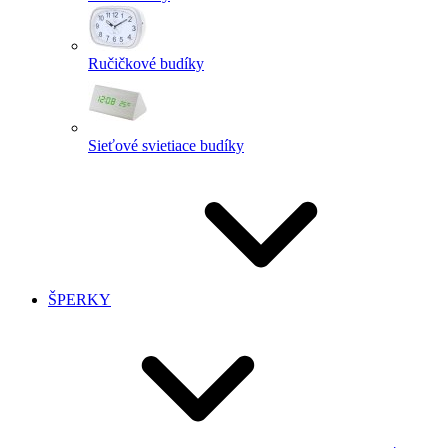
Ručičkové budíky
Sieťové svietiace budíky
ŠPERKY