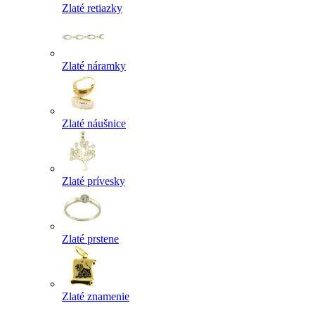
Zlaté retiazky
Zlaté náramky
Zlaté náušnice
Zlaté prívesky
Zlaté prstene
Zlaté znamenie