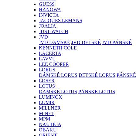
GUESS
HANOWA
INVICTA
JACQUES LEMANS
JOALIA
JUST WATCH
JVD
JVD DÁMSKÉ
JVD DETSKÉ
JVD PÁNSKÉ
KENNETH COLE
LACERTA
LAVVU
LEE COOPER
LORUS
DÁMSKÉ LORUS
DETSKÉ LORUS
PÁNSKÉ
LOSER
LOTUS
DÁMSKÉ LOTUS
PÁNSKÉ LOTUS
LUMINOX
LUMIR
MILLNER
MINET
MPM
NAUTICA
OBAKU
ORIENT