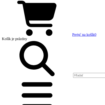
Prejsť na košík
0
Košík
je prázdny