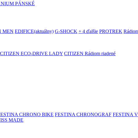
ANIUM PÁNSKÉ
N MEN
EDIFICE
(aktuálny)
G-SHOCK
+ 4 ďalšie
PROTREK
Rádiom
CITIZEN ECO-DRIVE LADY
CITIZEN Rádiom riadené
FESTINA CHRONO BIKE
FESTINA CHRONOGRAF
FESTINA 
WISS MADE