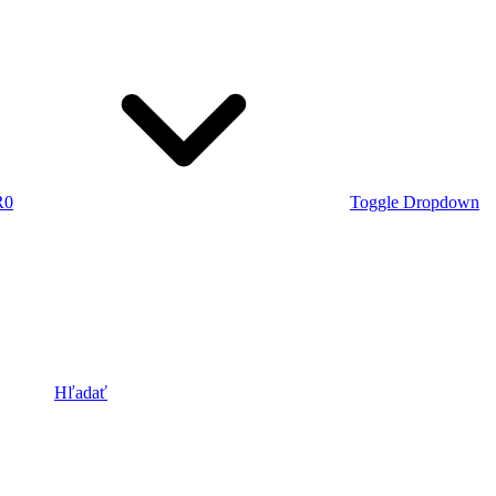
R
0
Toggle Dropdown
Hľadať