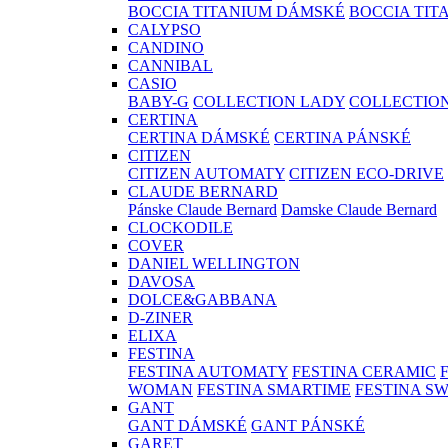
BOCCIA TITANIUM DÁMSKÉ
BOCCIA TIT
CALYPSO
CANDINO
CANNIBAL
CASIO
BABY-G
COLLECTION LADY
COLLECTIO
CERTINA
CERTINA DÁMSKÉ
CERTINA PÁNSKÉ
CITIZEN
CITIZEN AUTOMATY
CITIZEN ECO-DRIVE
CLAUDE BERNARD
Pánske Claude Bernard
Damske Claude Bernard
CLOCKODILE
COVER
DANIEL WELLINGTON
DAVOSA
DOLCE&GABBANA
D-ZINER
ELIXA
FESTINA
FESTINA AUTOMATY
FESTINA CERAMIC
WOMAN
FESTINA SMARTIME
FESTINA S
GANT
GANT DÁMSKÉ
GANT PÁNSKÉ
GARET