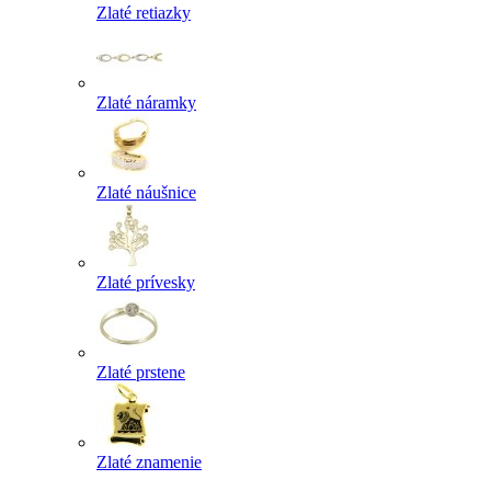
Zlaté retiazky
Zlaté náramky
Zlaté náušnice
Zlaté prívesky
Zlaté prstene
Zlaté znamenie