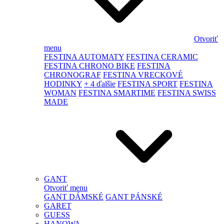
Otvoriť
menu
FESTINA AUTOMATY
FESTINA CERAMIC
FESTINA CHRONO BIKE
FESTINA
CHRONOGRAF
FESTINA VRECKOVÉ
HODINKY
+ 4 ďalšie
FESTINA SPORT
FESTINA
WOMAN
FESTINA SMARTIME
FESTINA SWISS
MADE
GANT
Otvoriť menu
GANT DÁMSKÉ
GANT PÁNSKÉ
GARET
GUESS
HANOWA