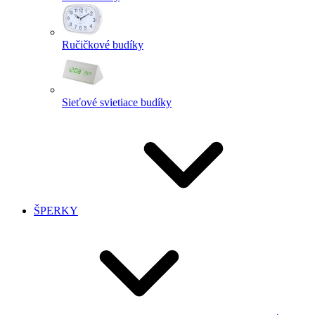
Ručičkové budíky
Sieťové svietiace budíky
ŠPERKY