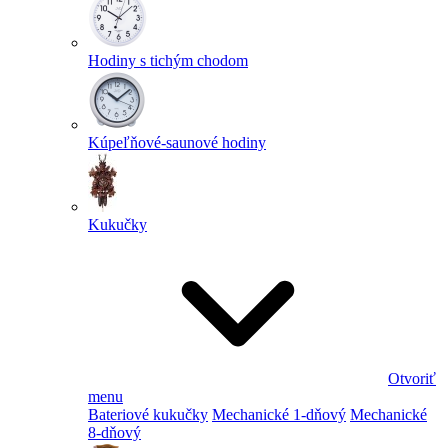
Hodiny s tichým chodom
Kúpeľňové-saunové hodiny
Kukučky
Otvoriť
menu
Bateriové kukučky
Mechanické 1-dňový
Mechanické
8-dňový