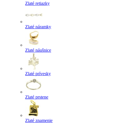
Zlaté retiazky
Zlaté náramky
Zlaté náušnice
Zlaté prívesky
Zlaté prstene
Zlaté znamenie