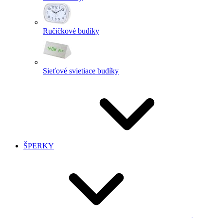
Ručičkové budíky
Sieťové svietiace budíky
ŠPERKY