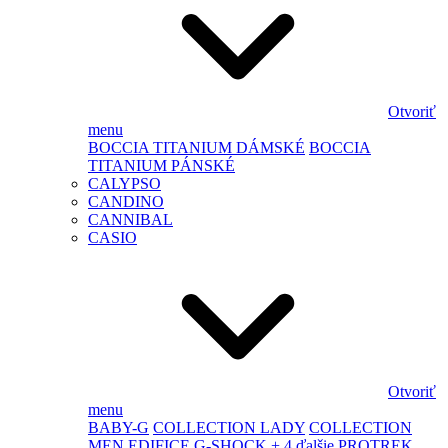
Otvoriť
menu
BOCCIA TITANIUM DÁMSKÉ
BOCCIA
TITANIUM PÁNSKÉ
CALYPSO
CANDINO
CANNIBAL
CASIO
Otvoriť
menu
BABY-G
COLLECTION LADY
COLLECTION
MEN
EDIFICE
G-SHOCK
+ 4 ďalšie
PROTREK