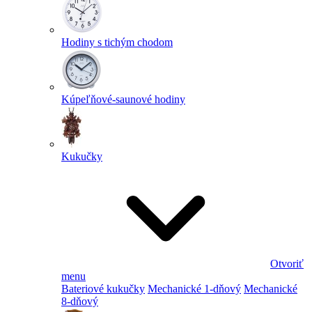
Hodiny s tichým chodom
Kúpeľňové-saunové hodiny
Kukučky
Otvoriť
menu
Bateriové kukučky
Mechanické 1-dňový
Mechanické
8-dňový