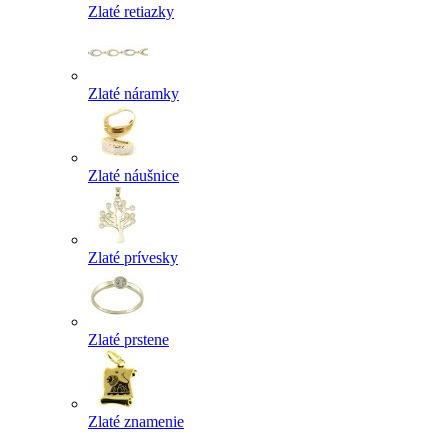
Zlaté retiazky
Zlaté náramky
Zlaté náušnice
Zlaté prívesky
Zlaté prstene
Zlaté znamenie