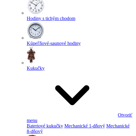
Hodiny s tichým chodom
Kúpeľňové-saunové hodiny
Kukučky
Otvoriť
menu
Bateriové kukučky
Mechanické 1-dňový
Mechanické
8-dňový