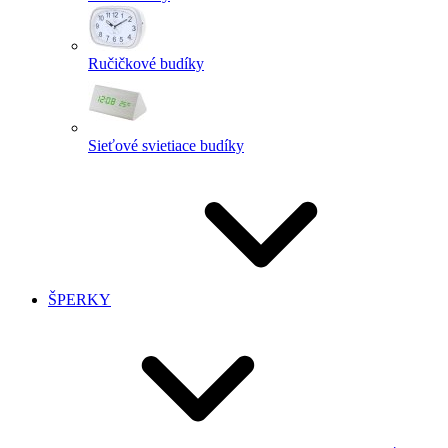
Ručičkové budíky
Sieťové svietiace budíky
ŠPERKY