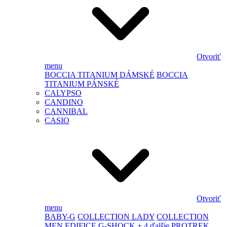
Otvoriť
menu
BOCCIA TITANIUM DÁMSKÉ
BOCCIA
TITANIUM PÁNSKÉ
CALYPSO
CANDINO
CANNIBAL
CASIO
Otvoriť
menu
BABY-G
COLLECTION LADY
COLLECTION
MEN
EDIFICE
G-SHOCK
+ 4 ďalšie
PROTREK