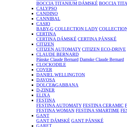
BOCCIA TITANIUM DÁMSKÉ
BOCCIA TIT
CALYPSO
CANDINO
CANNIBAL
CASIO
BABY-G
COLLECTION LADY
COLLECTIO
CERTINA
CERTINA DÁMSKÉ
CERTINA PÁNSKÉ
CITIZEN
CITIZEN AUTOMATY
CITIZEN ECO-DRIVE
CLAUDE BERNARD
Pánske Claude Bernard
Damske Claude Bernard
CLOCKODILE
COVER
DANIEL WELLINGTON
DAVOSA
DOLCE&GABBANA
D-ZINER
ELIXA
FESTINA
FESTINA AUTOMATY
FESTINA CERAMIC
FESTINA WOMAN
FESTINA SMARTIME
FE
GANT
GANT DÁMSKÉ
GANT PÁNSKÉ
GARET