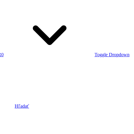
R
0
Toggle Dropdown
Hľadať