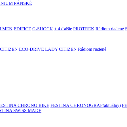
ANIUM PÁNSKÉ
N MEN
EDIFICE
G-SHOCK
+ 4 ďalšie
PROTREK
Rádiom riadené
CITIZEN ECO-DRIVE LADY
CITIZEN Rádiom riadené
FESTINA CHRONO BIKE
FESTINA CHRONOGRAF
(aktuálny)
F
STINA SWISS MADE