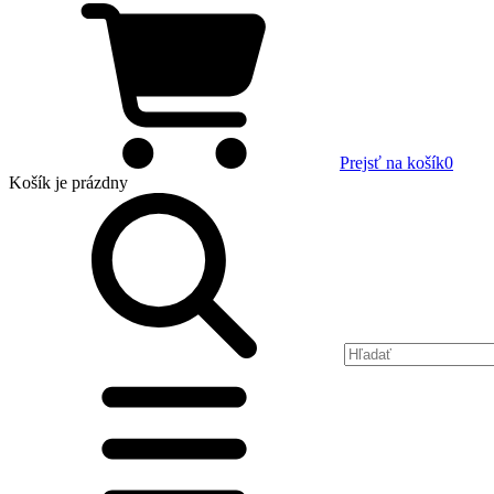
Prejsť na košík
0
Košík
je prázdny