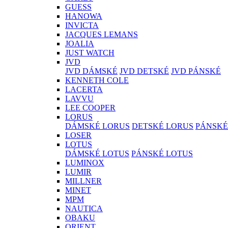
GUESS
HANOWA
INVICTA
JACQUES LEMANS
JOALIA
JUST WATCH
JVD
JVD DÁMSKÉ
JVD DETSKÉ
JVD PÁNSKÉ
KENNETH COLE
LACERTA
LAVVU
LEE COOPER
LORUS
DÁMSKÉ LORUS
DETSKÉ LORUS
PÁNSKÉ
LOSER
LOTUS
DÁMSKÉ LOTUS
PÁNSKÉ LOTUS
LUMINOX
LUMIR
MILLNER
MINET
MPM
NAUTICA
OBAKU
ORIENT