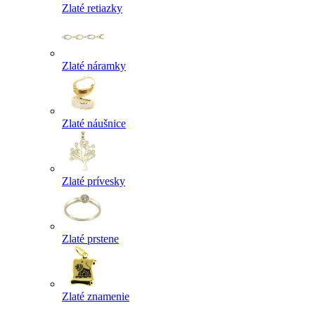
Zlaté retiazky
Zlaté náramky
Zlaté náušnice
Zlaté prívesky
Zlaté prstene
Zlaté znamenie