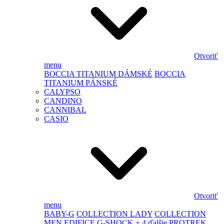
Otvoriť
menu
BOCCIA TITANIUM DÁMSKÉ
BOCCIA
TITANIUM PÁNSKÉ
CALYPSO
CANDINO
CANNIBAL
CASIO
Otvoriť
menu
BABY-G
COLLECTION LADY
COLLECTION
MEN
EDIFICE
G-SHOCK
+ 4 ďalšie
PROTREK