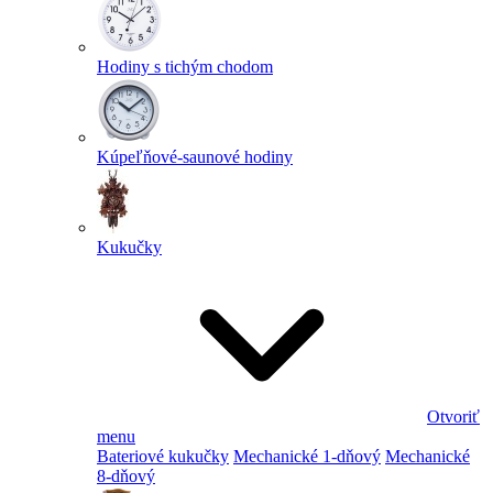
Hodiny s tichým chodom
Kúpeľňové-saunové hodiny
Kukučky
Otvoriť
menu
Bateriové kukučky
Mechanické 1-dňový
Mechanické
8-dňový