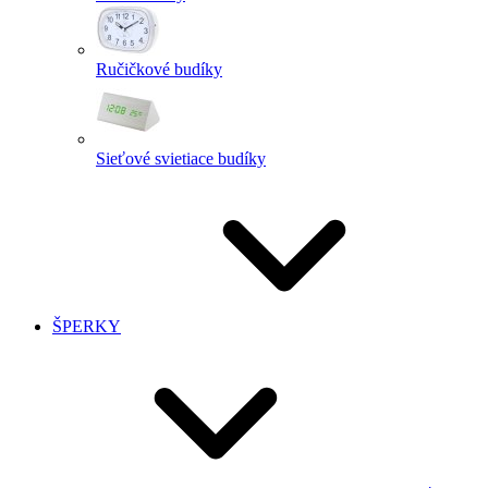
Ručičkové budíky
Sieťové svietiace budíky
ŠPERKY