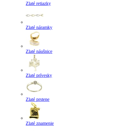
Zlaté retiazky
Zlaté náramky
Zlaté náušnice
Zlaté prívesky
Zlaté prstene
Zlaté znamenie