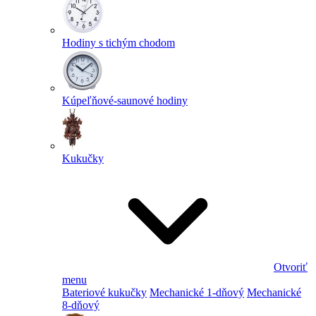
Hodiny s tichým chodom
Kúpeľňové-saunové hodiny
Kukučky
Otvoriť
menu
Bateriové kukučky
Mechanické 1-dňový
Mechanické
8-dňový