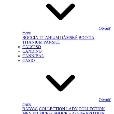
Otvoriť
menu
BOCCIA TITANIUM DÁMSKÉ
BOCCIA
TITANIUM PÁNSKÉ
CALYPSO
CANDINO
CANNIBAL
CASIO
Otvoriť
menu
BABY-G
COLLECTION LADY
COLLECTION
MEN
EDIFICE
G-SHOCK
+ 4 ďalšie
PROTREK