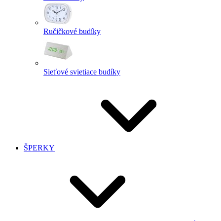
Ručičkové budíky
Sieťové svietiace budíky
ŠPERKY