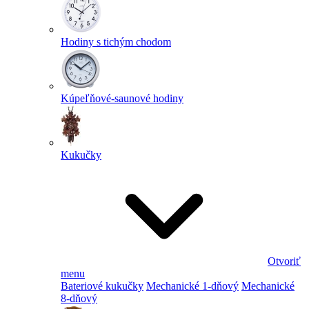
Hodiny s tichým chodom
Kúpeľňové-saunové hodiny
Kukučky
Otvoriť
menu
Bateriové kukučky
Mechanické 1-dňový
Mechanické
8-dňový