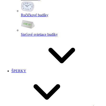
Ručičkové budíky
Sieťové svietiace budíky
ŠPERKY