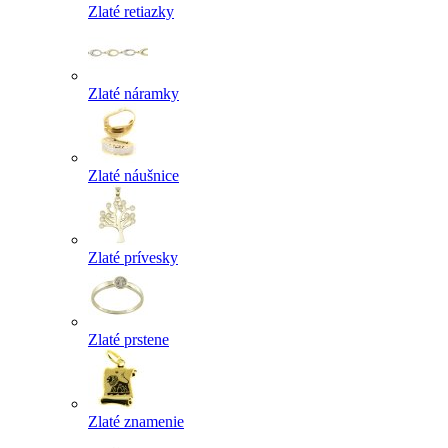
Zlaté retiazky
Zlaté náramky
Zlaté náušnice
Zlaté prívesky
Zlaté prstene
Zlaté znamenie