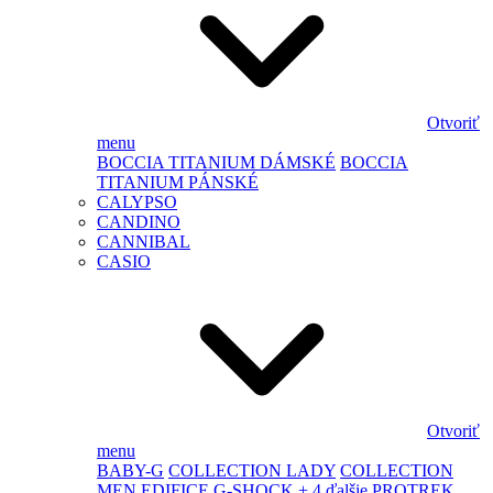
Otvoriť
menu
BOCCIA TITANIUM DÁMSKÉ
BOCCIA
TITANIUM PÁNSKÉ
CALYPSO
CANDINO
CANNIBAL
CASIO
Otvoriť
menu
BABY-G
COLLECTION LADY
COLLECTION
MEN
EDIFICE
G-SHOCK
+ 4 ďalšie
PROTREK