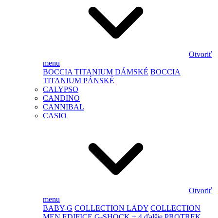
Otvoriť
menu
BOCCIA TITANIUM DÁMSKÉ
BOCCIA
TITANIUM PÁNSKÉ
CALYPSO
CANDINO
CANNIBAL
CASIO
Otvoriť
menu
BABY-G
COLLECTION LADY
COLLECTION
MEN
EDIFICE
G-SHOCK
+ 4 ďalšie
PROTREK