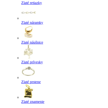
Zlaté retiazky
Zlaté náramky
Zlaté náušnice
Zlaté prívesky
Zlaté prstene
Zlaté znamenie