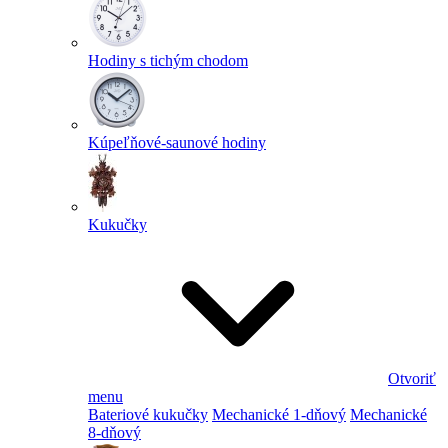
Hodiny s tichým chodom
Kúpeľňové-saunové hodiny
Kukučky
Otvoriť
menu
Bateriové kukučky
Mechanické 1-dňový
Mechanické
8-dňový