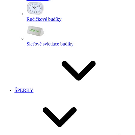
Ručičkové budíky
Sieťové svietiace budíky
ŠPERKY