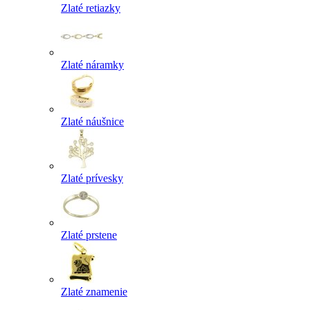
Zlaté retiazky
Zlaté náramky
Zlaté náušnice
Zlaté prívesky
Zlaté prstene
Zlaté znamenie