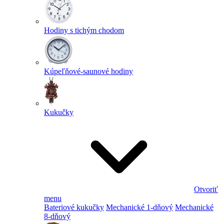
Hodiny s tichým chodom
Kúpeľňové-saunové hodiny
Kukučky
Otvoriť
menu
Bateriové kukučky
Mechanické 1-dňový
Mechanické
8-dňový