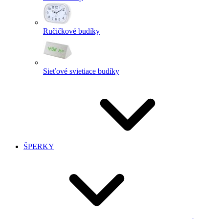
Ručičkové budíky
Sieťové svietiace budíky
ŠPERKY