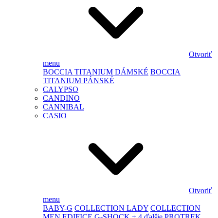
Otvoriť
menu
BOCCIA TITANIUM DÁMSKÉ
BOCCIA
TITANIUM PÁNSKÉ
CALYPSO
CANDINO
CANNIBAL
CASIO
Otvoriť
menu
BABY-G
COLLECTION LADY
COLLECTION
MEN
EDIFICE
G-SHOCK
+ 4 ďalšie
PROTREK