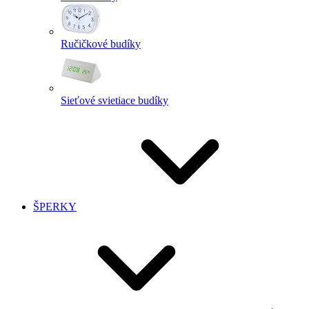
Ručičkové budíky
Sieťové svietiace budíky
ŠPERKY