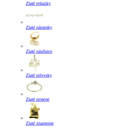
Zlaté retiazky
Zlaté náramky
Zlaté náušnice
Zlaté prívesky
Zlaté prstene
Zlaté znamenie