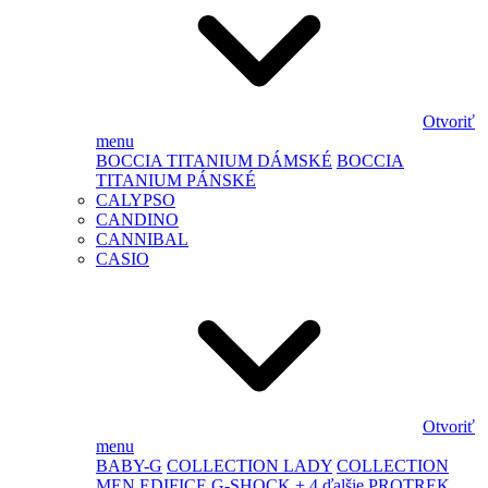
Otvoriť
menu
BOCCIA TITANIUM DÁMSKÉ
BOCCIA
TITANIUM PÁNSKÉ
CALYPSO
CANDINO
CANNIBAL
CASIO
Otvoriť
menu
BABY-G
COLLECTION LADY
COLLECTION
MEN
EDIFICE
G-SHOCK
+ 4 ďalšie
PROTREK