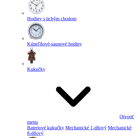
Hodiny s tichým chodom
Kúpeľňové-saunové hodiny
Kukučky
Otvoriť
menu
Bateriové kukučky
Mechanické 1-dňový
Mechanické
8-dňový