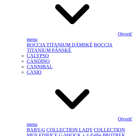
Otvoriť
menu
BOCCIA TITANIUM DÁMSKÉ
BOCCIA
TITANIUM PÁNSKÉ
CALYPSO
CANDINO
CANNIBAL
CASIO
Otvoriť
menu
BABY-G
COLLECTION LADY
COLLECTION
MEN
EDIFICE
G-SHOCK
+ 4 ďalšie
PROTREK