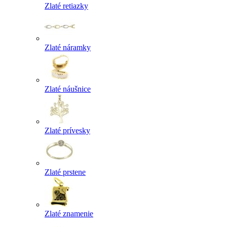
Zlaté retiazky
Zlaté náramky
Zlaté náušnice
Zlaté prívesky
Zlaté prstene
Zlaté znamenie