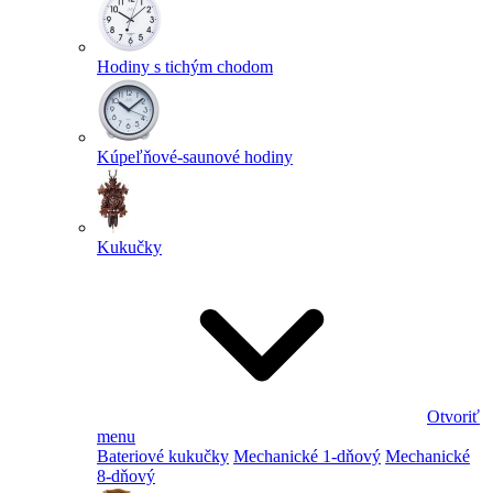
Hodiny s tichým chodom
Kúpeľňové-saunové hodiny
Kukučky
Otvoriť
menu
Bateriové kukučky
Mechanické 1-dňový
Mechanické
8-dňový