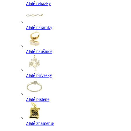
Zlaté retiazky
Zlaté náramky
Zlaté náušnice
Zlaté prívesky
Zlaté prstene
Zlaté znamenie