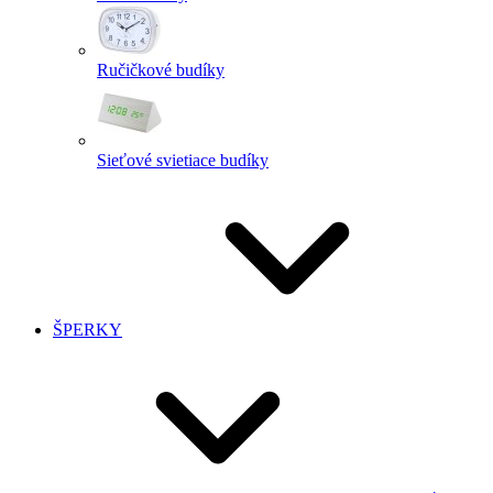
Ručičkové budíky
Sieťové svietiace budíky
ŠPERKY