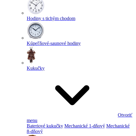
Hodiny s tichým chodom
Kúpeľňové-saunové hodiny
Kukučky
Otvoriť
menu
Bateriové kukučky
Mechanické 1-dňový
Mechanické
8-dňový