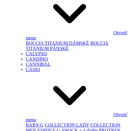
Otvoriť
menu
BOCCIA TITANIUM DÁMSKÉ
BOCCIA
TITANIUM PÁNSKÉ
CALYPSO
CANDINO
CANNIBAL
CASIO
Otvoriť
menu
BABY-G
COLLECTION LADY
COLLECTION
MEN
EDIFICE
G-SHOCK
+ 4 ďalšie
PROTREK