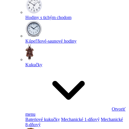
Hodiny s tichým chodom
Kúpeľňové-saunové hodiny
Kukučky
Otvoriť
menu
Bateriové kukučky
Mechanické 1-dňový
Mechanické
8-dňový