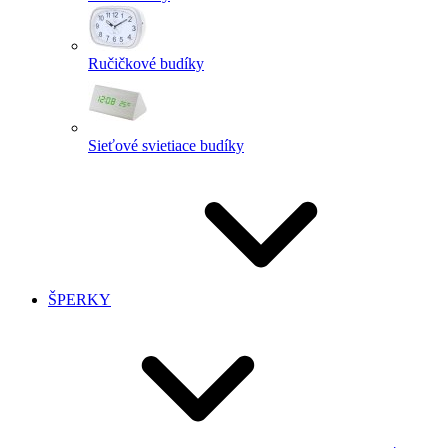
Ručičkové budíky
Sieťové svietiace budíky
ŠPERKY