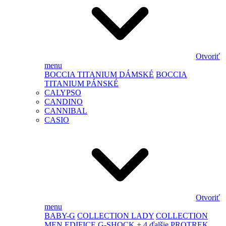
Otvoriť
menu
BOCCIA TITANIUM DÁMSKÉ
BOCCIA
TITANIUM PÁNSKÉ
CALYPSO
CANDINO
CANNIBAL
CASIO
Otvoriť
menu
BABY-G
COLLECTION LADY
COLLECTION
MEN
EDIFICE
G-SHOCK
+ 4 ďalšie
PROTREK