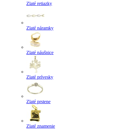
Zlaté retiazky
Zlaté náramky
Zlaté náušnice
Zlaté prívesky
Zlaté prstene
Zlaté znamenie