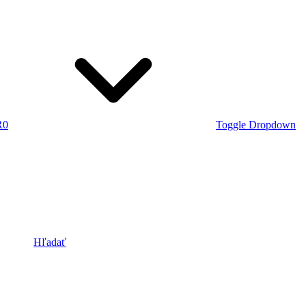
R
0
Toggle Dropdown
Hľadať