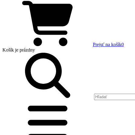
Prejsť na košík
0
Košík
je prázdny