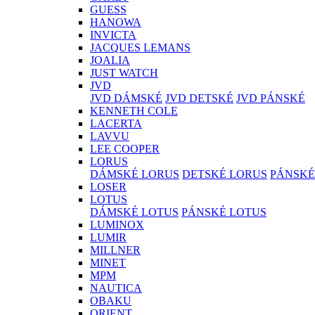
GUESS
HANOWA
INVICTA
JACQUES LEMANS
JOALIA
JUST WATCH
JVD
JVD DÁMSKÉ
JVD DETSKÉ
JVD PÁNSKÉ
KENNETH COLE
LACERTA
LAVVU
LEE COOPER
LORUS
DÁMSKÉ LORUS
DETSKÉ LORUS
PÁNSKÉ
LOSER
LOTUS
DÁMSKÉ LOTUS
PÁNSKÉ LOTUS
LUMINOX
LUMIR
MILLNER
MINET
MPM
NAUTICA
OBAKU
ORIENT