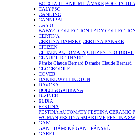
BOCCIA TITANIUM DÁMSKÉ
BOCCIA TIT
CALYPSO
CANDINO
CANNIBAL
CASIO
BABY-G
COLLECTION LADY
COLLECTIO
CERTINA
CERTINA DÁMSKÉ
CERTINA PÁNSKÉ
CITIZEN
CITIZEN AUTOMATY
CITIZEN ECO-DRIVE
CLAUDE BERNARD
Pánske Claude Bernard
Damske Claude Bernard
CLOCKODILE
COVER
DANIEL WELLINGTON
DAVOSA
DOLCE&GABBANA
D-ZINER
ELIXA
FESTINA
FESTINA AUTOMATY
FESTINA CERAMIC
WOMAN
FESTINA SMARTIME
FESTINA S
GANT
GANT DÁMSKÉ
GANT PÁNSKÉ
GARET