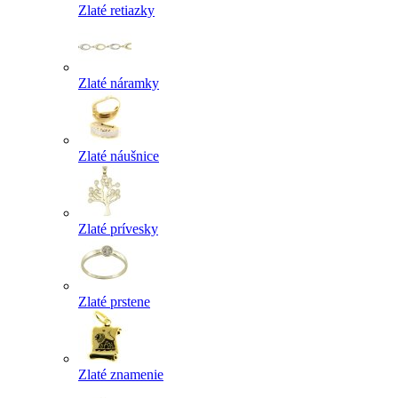
Zlaté retiazky
Zlaté náramky
Zlaté náušnice
Zlaté prívesky
Zlaté prstene
Zlaté znamenie