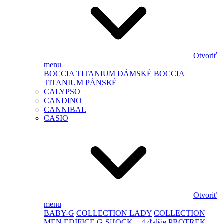
Otvoriť
menu
BOCCIA TITANIUM DÁMSKÉ
BOCCIA
TITANIUM PÁNSKÉ
CALYPSO
CANDINO
CANNIBAL
CASIO
Otvoriť
menu
BABY-G
COLLECTION LADY
COLLECTION
MEN
EDIFICE
G-SHOCK
+ 4 ďalšie
PROTREK