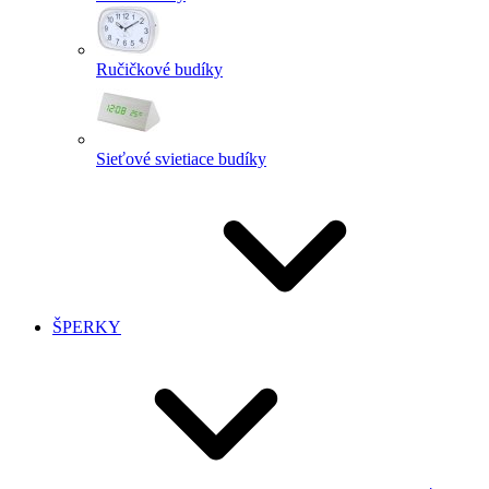
Ručičkové budíky
Sieťové svietiace budíky
ŠPERKY