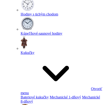
Hodiny s tichým chodom
Kúpeľňové-saunové hodiny
Kukučky
Otvoriť
menu
Bateriové kukučky
Mechanické 1-dňový
Mechanické
8-dňový