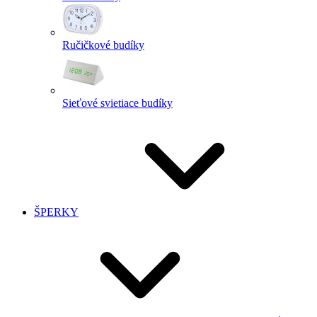
Ručičkové budíky
Sieťové svietiace budíky
ŠPERKY