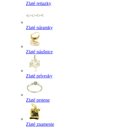
Zlaté retiazky
Zlaté náramky
Zlaté náušnice
Zlaté prívesky
Zlaté prstene
Zlaté znamenie