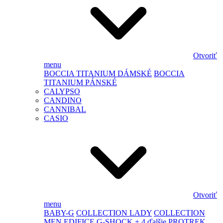
Otvoriť
menu
BOCCIA TITANIUM DÁMSKÉ
BOCCIA
TITANIUM PÁNSKÉ
CALYPSO
CANDINO
CANNIBAL
CASIO
Otvoriť
menu
BABY-G
COLLECTION LADY
COLLECTION
MEN
EDIFICE
G-SHOCK
+ 4 ďalšie
PROTREK