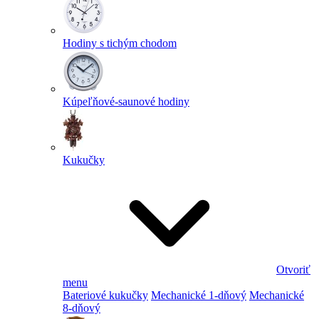
Hodiny s tichým chodom
Kúpeľňové-saunové hodiny
Kukučky
Otvoriť
menu
Bateriové kukučky
Mechanické 1-dňový
Mechanické
8-dňový