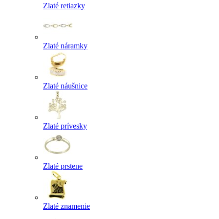
Zlaté retiazky
Zlaté náramky
Zlaté náušnice
Zlaté prívesky
Zlaté prstene
Zlaté znamenie