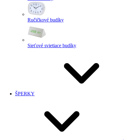
Ručičkové budíky
Sieťové svietiace budíky
ŠPERKY