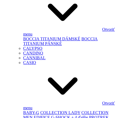
Otvoriť
menu
BOCCIA TITANIUM DÁMSKÉ
BOCCIA
TITANIUM PÁNSKÉ
CALYPSO
CANDINO
CANNIBAL
CASIO
Otvoriť
menu
BABY-G
COLLECTION LADY
COLLECTION
MEN
EDIFICE
G-SHOCK
+ 4 ďalšie
PROTREK