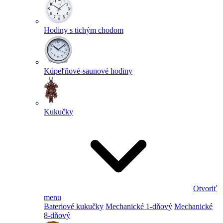
Hodiny s tichým chodom
Kúpeľňové-saunové hodiny
Kukučky
Otvoriť
menu
Bateriové kukučky
Mechanické 1-dňový
Mechanické
8-dňový