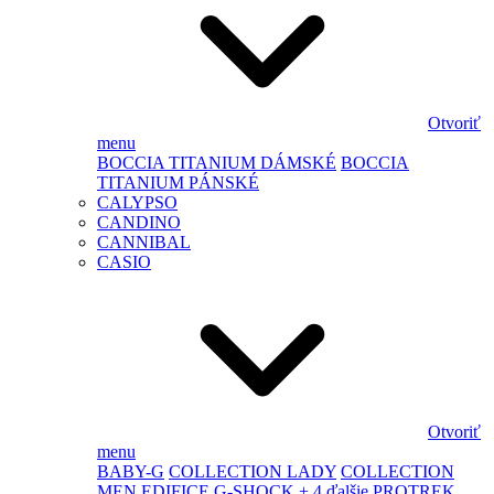
Otvoriť
menu
BOCCIA TITANIUM DÁMSKÉ
BOCCIA
TITANIUM PÁNSKÉ
CALYPSO
CANDINO
CANNIBAL
CASIO
Otvoriť
menu
BABY-G
COLLECTION LADY
COLLECTION
MEN
EDIFICE
G-SHOCK
+ 4 ďalšie
PROTREK