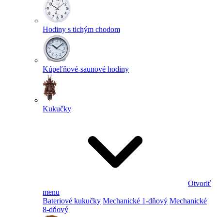
Hodiny s tichým chodom
Kúpeľňové-saunové hodiny
Kukučky
Otvoriť
menu
Bateriové kukučky
Mechanické 1-dňový
Mechanické
8-dňový