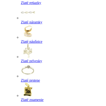
Zlaté retiazky
Zlaté náramky
Zlaté náušnice
Zlaté prívesky
Zlaté prstene
Zlaté znamenie