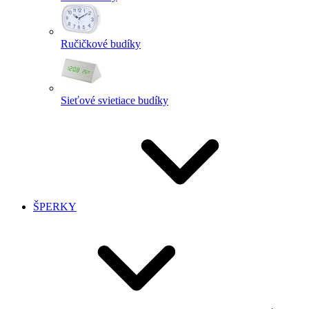
Ručičkové budíky
Sieťové svietiace budíky
ŠPERKY