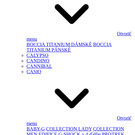
Otvoriť
menu
BOCCIA TITANIUM DÁMSKÉ
BOCCIA
TITANIUM PÁNSKÉ
CALYPSO
CANDINO
CANNIBAL
CASIO
Otvoriť
menu
BABY-G
COLLECTION LADY
COLLECTION
MEN
EDIFICE
G-SHOCK
+ 4 ďalšie
PROTREK