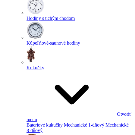
Hodiny s tichým chodom
Kúpeľňové-saunové hodiny
Kukučky
Otvoriť
menu
Bateriové kukučky
Mechanické 1-dňový
Mechanické
8-dňový