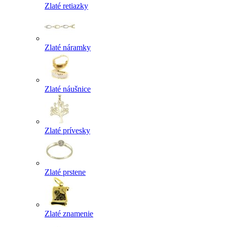
Zlaté retiazky
Zlaté náramky
Zlaté náušnice
Zlaté prívesky
Zlaté prstene
Zlaté znamenie