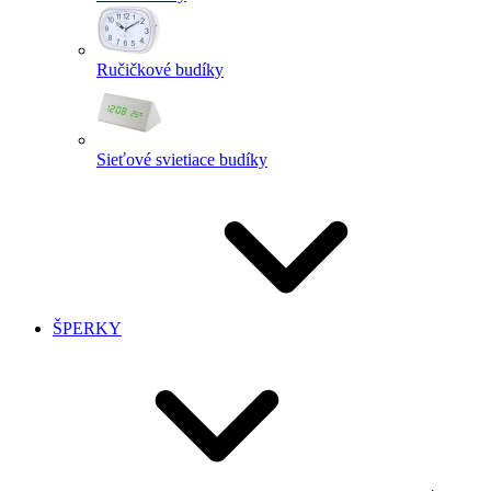
Ručičkové budíky
Sieťové svietiace budíky
ŠPERKY