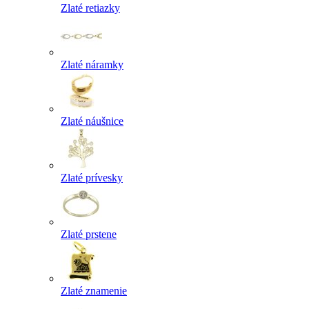
Zlaté retiazky
Zlaté náramky
Zlaté náušnice
Zlaté prívesky
Zlaté prstene
Zlaté znamenie