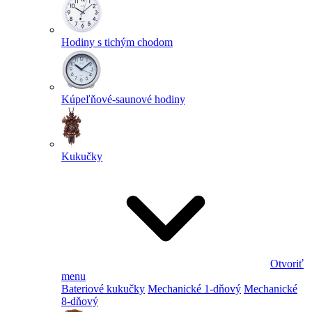
Hodiny s tichým chodom
Kúpeľňové-saunové hodiny
Kukučky
Otvoriť
menu
Bateriové kukučky
Mechanické 1-dňový
Mechanické
8-dňový