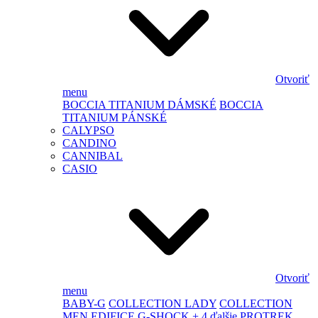
Otvoriť
menu
BOCCIA TITANIUM DÁMSKÉ
BOCCIA
TITANIUM PÁNSKÉ
CALYPSO
CANDINO
CANNIBAL
CASIO
Otvoriť
menu
BABY-G
COLLECTION LADY
COLLECTION
MEN
EDIFICE
G-SHOCK
+ 4 ďalšie
PROTREK