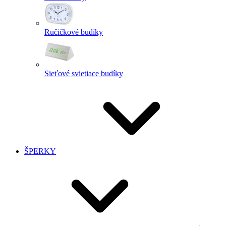
Ručičkové budíky
Sieťové svietiace budíky
ŠPERKY