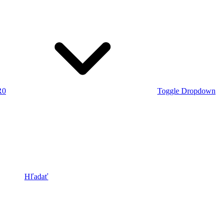
R
0
Toggle Dropdown
Hľadať