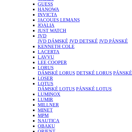
GUESS
HANOWA
INVICTA
JACQUES LEMANS
JOALIA
JUST WATCH
JVD
JVD DÁMSKÉ
JVD DETSKÉ
JVD PÁNSKÉ
KENNETH COLE
LACERTA
LAVVU
LEE COOPER
LORUS
DÁMSKÉ LORUS
DETSKÉ LORUS
PÁNSKÉ
LOSER
LOTUS
DÁMSKÉ LOTUS
PÁNSKÉ LOTUS
LUMINOX
LUMIR
MILLNER
MINET
MPM
NAUTICA
OBAKU
ORIENT