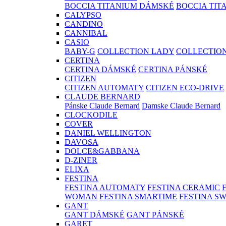
BOCCIA TITANIUM DÁMSKÉ
BOCCIA TIT
CALYPSO
CANDINO
CANNIBAL
CASIO
BABY-G
COLLECTION LADY
COLLECTIO
CERTINA
CERTINA DÁMSKÉ
CERTINA PÁNSKÉ
CITIZEN
CITIZEN AUTOMATY
CITIZEN ECO-DRIVE
CLAUDE BERNARD
Pánske Claude Bernard
Damske Claude Bernard
CLOCKODILE
COVER
DANIEL WELLINGTON
DAVOSA
DOLCE&GABBANA
D-ZINER
ELIXA
FESTINA
FESTINA AUTOMATY
FESTINA CERAMIC
WOMAN
FESTINA SMARTIME
FESTINA S
GANT
GANT DÁMSKÉ
GANT PÁNSKÉ
GARET