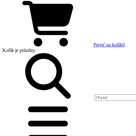
Prejsť na košík
0
Košík
je prázdny