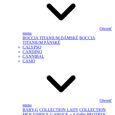
Otvoriť
menu
BOCCIA TITANIUM DÁMSKÉ
BOCCIA
TITANIUM PÁNSKÉ
CALYPSO
CANDINO
CANNIBAL
CASIO
Otvoriť
menu
BABY-G
COLLECTION LADY
COLLECTION
MEN
EDIFICE
G-SHOCK
+ 4 ďalšie
PROTREK