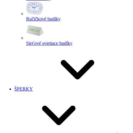
Ručičkové budíky
Sieťové svietiace budíky
ŠPERKY