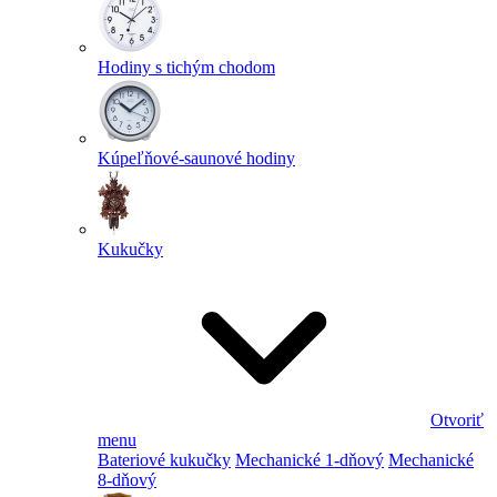
Hodiny s tichým chodom
Kúpeľňové-saunové hodiny
Kukučky
Otvoriť
menu
Bateriové kukučky
Mechanické 1-dňový
Mechanické
8-dňový