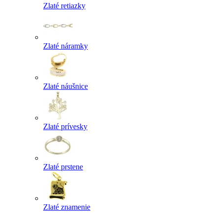
Zlaté retiazky
Zlaté náramky
Zlaté náušnice
Zlaté prívesky
Zlaté prstene
Zlaté znamenie