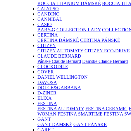
BOCCIA TITANIUM DÁMSKÉ
BOCCIA TIT
CALYPSO
CANDINO
CANNIBAL
CASIO
BABY-G
COLLECTION LADY
COLLECTIO
CERTINA
CERTINA DÁMSKÉ
CERTINA PÁNSKÉ
CITIZEN
CITIZEN AUTOMATY
CITIZEN ECO-DRIVE
CLAUDE BERNARD
Pánske Claude Bernard
Damske Claude Bernard
CLOCKODILE
COVER
DANIEL WELLINGTON
DAVOSA
DOLCE&GABBANA
D-ZINER
ELIXA
FESTINA
FESTINA AUTOMATY
FESTINA CERAMIC
WOMAN
FESTINA SMARTIME
FESTINA S
GANT
GANT DÁMSKÉ
GANT PÁNSKÉ
GARET