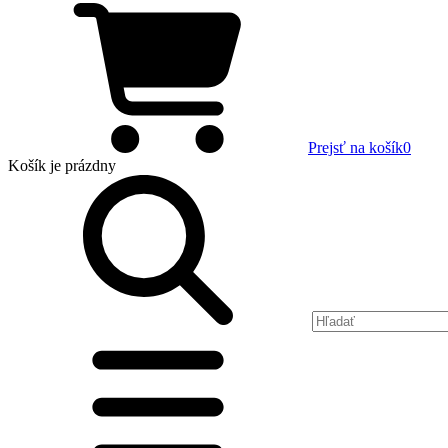
Prejsť na košík
0
Košík
je prázdny