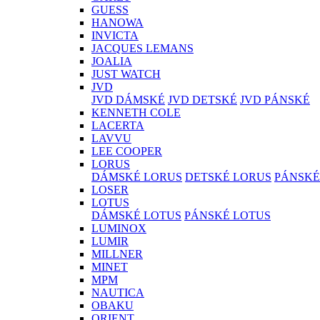
GUESS
HANOWA
INVICTA
JACQUES LEMANS
JOALIA
JUST WATCH
JVD
JVD DÁMSKÉ
JVD DETSKÉ
JVD PÁNSKÉ
KENNETH COLE
LACERTA
LAVVU
LEE COOPER
LORUS
DÁMSKÉ LORUS
DETSKÉ LORUS
PÁNSKÉ
LOSER
LOTUS
DÁMSKÉ LOTUS
PÁNSKÉ LOTUS
LUMINOX
LUMIR
MILLNER
MINET
MPM
NAUTICA
OBAKU
ORIENT