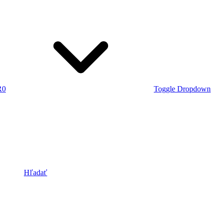
R
0
Toggle Dropdown
Hľadať