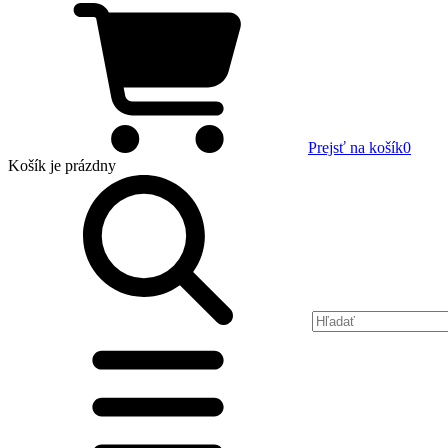
Prejsť na košík
0
Košík
je prázdny