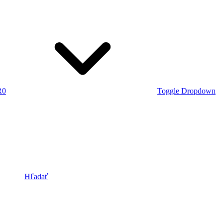
R
0
Toggle Dropdown
Hľadať