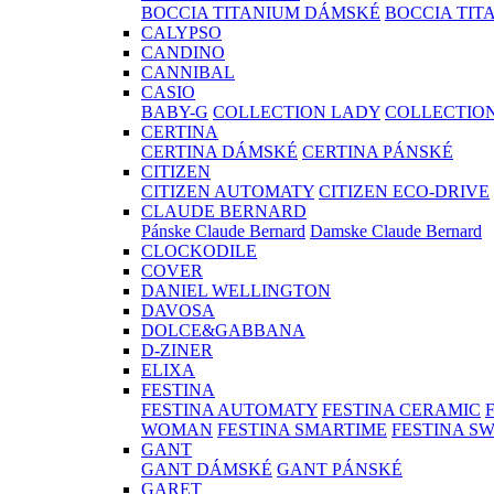
BOCCIA TITANIUM DÁMSKÉ
BOCCIA TIT
CALYPSO
CANDINO
CANNIBAL
CASIO
BABY-G
COLLECTION LADY
COLLECTIO
CERTINA
CERTINA DÁMSKÉ
CERTINA PÁNSKÉ
CITIZEN
CITIZEN AUTOMATY
CITIZEN ECO-DRIVE
CLAUDE BERNARD
Pánske Claude Bernard
Damske Claude Bernard
CLOCKODILE
COVER
DANIEL WELLINGTON
DAVOSA
DOLCE&GABBANA
D-ZINER
ELIXA
FESTINA
FESTINA AUTOMATY
FESTINA CERAMIC
WOMAN
FESTINA SMARTIME
FESTINA S
GANT
GANT DÁMSKÉ
GANT PÁNSKÉ
GARET