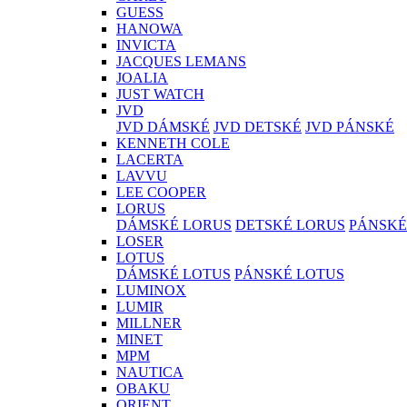
GUESS
HANOWA
INVICTA
JACQUES LEMANS
JOALIA
JUST WATCH
JVD
JVD DÁMSKÉ
JVD DETSKÉ
JVD PÁNSKÉ
KENNETH COLE
LACERTA
LAVVU
LEE COOPER
LORUS
DÁMSKÉ LORUS
DETSKÉ LORUS
PÁNSKÉ
LOSER
LOTUS
DÁMSKÉ LOTUS
PÁNSKÉ LOTUS
LUMINOX
LUMIR
MILLNER
MINET
MPM
NAUTICA
OBAKU
ORIENT