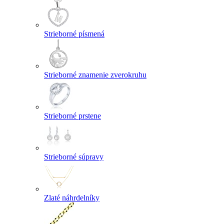
Strieborné písmená
Strieborné znamenie zverokruhu
Strieborné prstene
Strieborné súpravy
Zlaté náhrdelníky