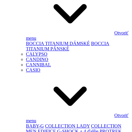
Otvoriť
menu
BOCCIA TITANIUM DÁMSKÉ
BOCCIA
TITANIUM PÁNSKÉ
CALYPSO
CANDINO
CANNIBAL
CASIO
Otvoriť
menu
BABY-G
COLLECTION LADY
COLLECTION
MEN
EDIFICE
G-SHOCK
+ 4 ďalšie
PROTREK