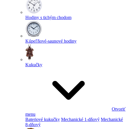
Hodiny s tichým chodom
Kúpeľňové-saunové hodiny
Kukučky
Otvoriť
menu
Bateriové kukučky
Mechanické 1-dňový
Mechanické
8-dňový