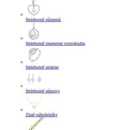
Strieborné písmená
Strieborné znamenie zverokruhu
Strieborné prstene
Strieborné súpravy
Zlaté náhrdelníky