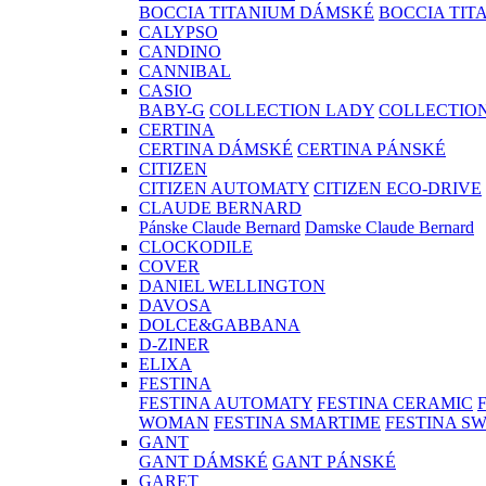
BOCCIA TITANIUM DÁMSKÉ
BOCCIA TIT
CALYPSO
CANDINO
CANNIBAL
CASIO
BABY-G
COLLECTION LADY
COLLECTIO
CERTINA
CERTINA DÁMSKÉ
CERTINA PÁNSKÉ
CITIZEN
CITIZEN AUTOMATY
CITIZEN ECO-DRIVE
CLAUDE BERNARD
Pánske Claude Bernard
Damske Claude Bernard
CLOCKODILE
COVER
DANIEL WELLINGTON
DAVOSA
DOLCE&GABBANA
D-ZINER
ELIXA
FESTINA
FESTINA AUTOMATY
FESTINA CERAMIC
WOMAN
FESTINA SMARTIME
FESTINA S
GANT
GANT DÁMSKÉ
GANT PÁNSKÉ
GARET