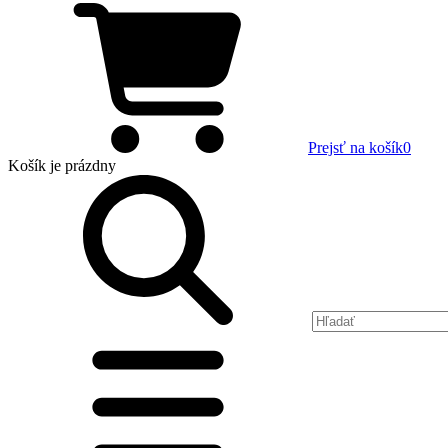
Prejsť na košík
0
Košík
je prázdny