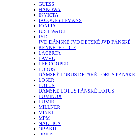
GUESS
HANOWA
INVICTA
JACQUES LEMANS
JOALIA
JUST WATCH
JVD
JVD DÁMSKÉ
JVD DETSKÉ
JVD PÁNSKÉ
KENNETH COLE
LACERTA
LAVVU
LEE COOPER
LORUS
DÁMSKÉ LORUS
DETSKÉ LORUS
PÁNSKÉ
LOSER
LOTUS
DÁMSKÉ LOTUS
PÁNSKÉ LOTUS
LUMINOX
LUMIR
MILLNER
MINET
MPM
NAUTICA
OBAKU
ORIENT