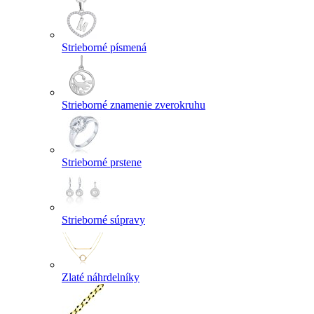
Strieborné písmená
Strieborné znamenie zverokruhu
Strieborné prstene
Strieborné súpravy
Zlaté náhrdelníky