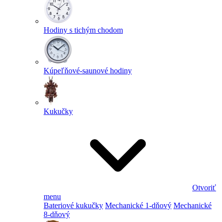
Hodiny s tichým chodom
Kúpeľňové-saunové hodiny
Kukučky
Otvoriť
menu
Bateriové kukučky
Mechanické 1-dňový
Mechanické
8-dňový