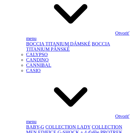
Otvoriť
menu
BOCCIA TITANIUM DÁMSKÉ
BOCCIA
TITANIUM PÁNSKÉ
CALYPSO
CANDINO
CANNIBAL
CASIO
Otvoriť
menu
BABY-G
COLLECTION LADY
COLLECTION
MEN
EDIFICE
G-SHOCK
+ 4 ďalšie
PROTREK