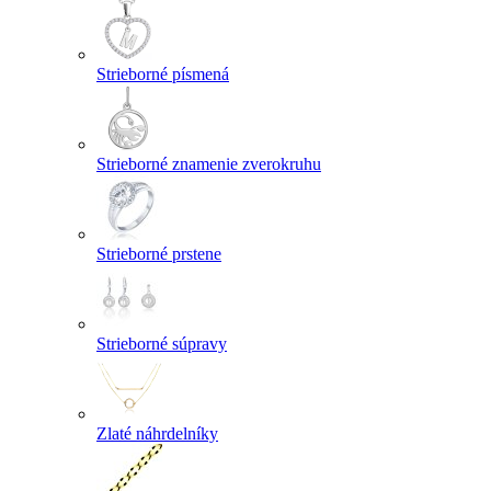
Strieborné písmená
Strieborné znamenie zverokruhu
Strieborné prstene
Strieborné súpravy
Zlaté náhrdelníky