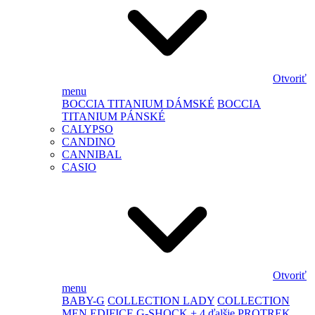
Otvoriť
menu
BOCCIA TITANIUM DÁMSKÉ
BOCCIA
TITANIUM PÁNSKÉ
CALYPSO
CANDINO
CANNIBAL
CASIO
Otvoriť
menu
BABY-G
COLLECTION LADY
COLLECTION
MEN
EDIFICE
G-SHOCK
+ 4 ďalšie
PROTREK