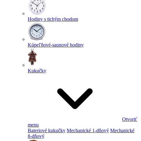
Hodiny s tichým chodom
Kúpeľňové-saunové hodiny
Kukučky
Otvoriť
menu
Bateriové kukučky
Mechanické 1-dňový
Mechanické
8-dňový