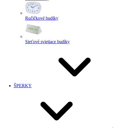
Ručičkové budíky
Sieťové svietiace budíky
ŠPERKY