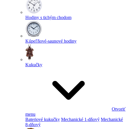
Hodiny s tichým chodom
Kúpeľňové-saunové hodiny
Kukučky
Otvoriť
menu
Bateriové kukučky
Mechanické 1-dňový
Mechanické
8-dňový