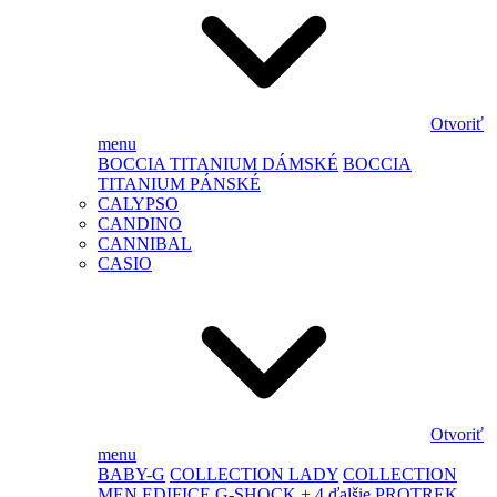
Otvoriť
menu
BOCCIA TITANIUM DÁMSKÉ
BOCCIA
TITANIUM PÁNSKÉ
CALYPSO
CANDINO
CANNIBAL
CASIO
Otvoriť
menu
BABY-G
COLLECTION LADY
COLLECTION
MEN
EDIFICE
G-SHOCK
+ 4 ďalšie
PROTREK