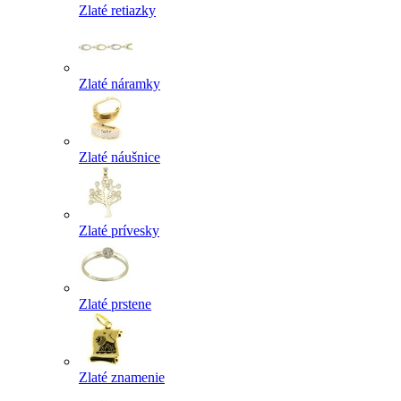
Zlaté retiazky
Zlaté náramky
Zlaté náušnice
Zlaté prívesky
Zlaté prstene
Zlaté znamenie