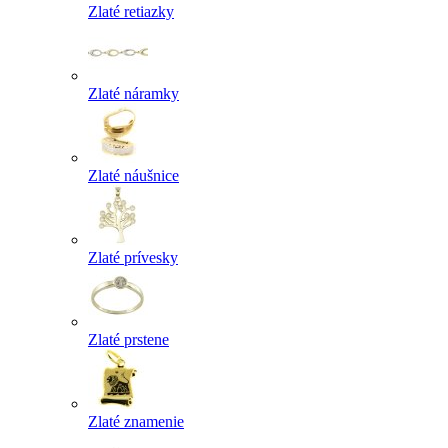
Zlaté retiazky
Zlaté náramky
Zlaté náušnice
Zlaté prívesky
Zlaté prstene
Zlaté znamenie