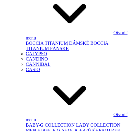
Otvoriť
menu
BOCCIA TITANIUM DÁMSKÉ
BOCCIA
TITANIUM PÁNSKÉ
CALYPSO
CANDINO
CANNIBAL
CASIO
Otvoriť
menu
BABY-G
COLLECTION LADY
COLLECTION
MEN
EDIFICE
G-SHOCK
+ 4 ďalšie
PROTREK