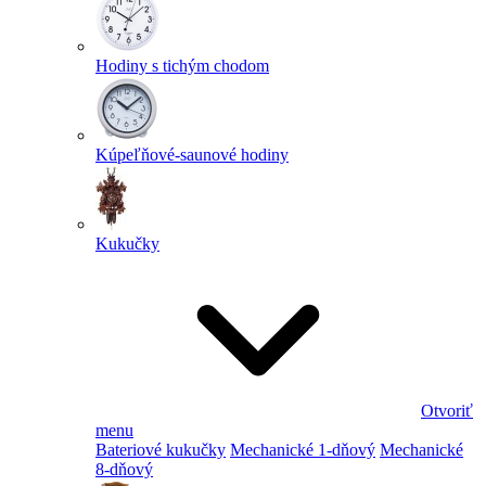
Hodiny s tichým chodom
Kúpeľňové-saunové hodiny
Kukučky
Otvoriť
menu
Bateriové kukučky
Mechanické 1-dňový
Mechanické
8-dňový