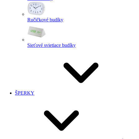
Ručičkové budíky
Sieťové svietiace budíky
ŠPERKY